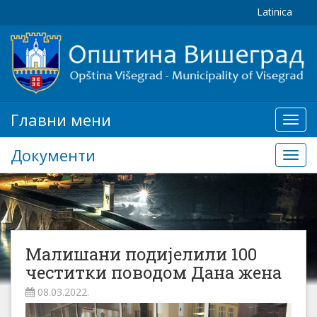
Latinica
Главни мени
Глав
мени
Документи
Доку
Малишани подијелили 100
честитки поводом Дана жена
08.03.2022.