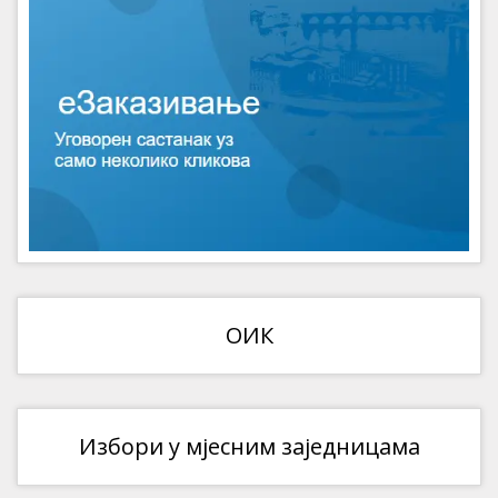
ОИК
Избори у мјесним заједницама