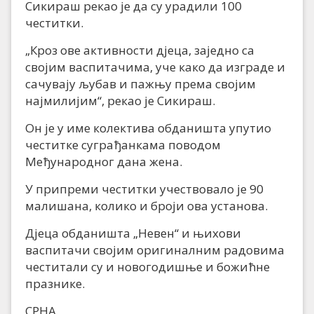
Сикираш рекао је да су урадили 100
честитки.
„Кроз ове активности дјеца, заједно са
својим васпитачима, уче како да изграде и
сачувају љубав и пажњу према својим
најмилијим“, рекао је Сикираш.
Он је у име колектива обданишта упутио
честитке суграђанкама поводом
Међународног дана жена.
У припреми честитки учествовало је 90
малишана, колико и броји ова установа.
Дјеца обданишта „Невен“ и њихови
васпитачи својим оригиналним радовима
честитали су и новогодишње и божићне
празнике.
СРНА