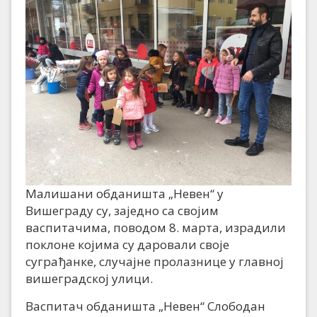
Малишани обданишта „Невен“ у
Вишеграду су, заједно са својим
васпитачима, поводом 8. марта, израдили
поклоне којима су даровали своје
суграђанке, случајне пролазнице у главној
вишеградској улици.
Васпитач обданишта „Невен“ Слободан