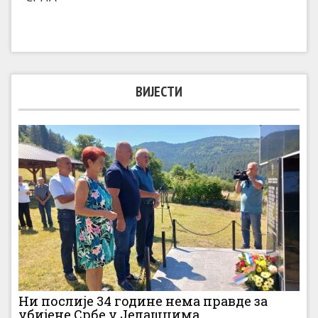
ВИЈЕСТИ
Ни послије 34 године нема правде за
убијене Србе у Јелашцима