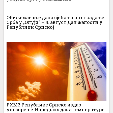
Обиљежавање дана сјећања на страдање
Срба у „Олуји“ – 4. август Дан жалости у
Републици Српској
РХМЗ Републике Српске издао
упозорење: Наредних дана температуре