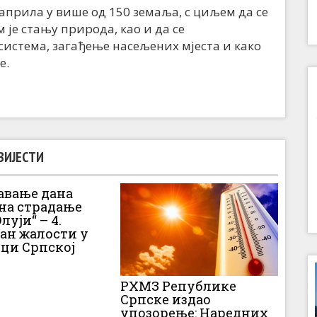
априла у више од 150 земаља, с циљем да се
 је стању природа, као и да се
истема, загађење насељених мјеста и како
е.
ВИЈЕСТИ
вање дана
 на страдање
луји“ – 4.
Дан жалости у
ци Српској
РХМЗ Републике
Српске издао
упозорење: Наредних