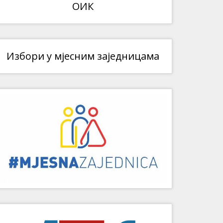
ОИК
Избори у мјесним заједницама