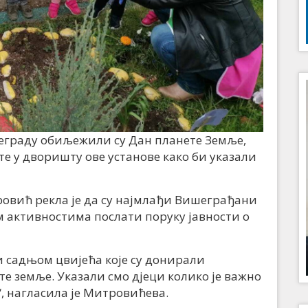
граду обиљежили су Дан планете Земље,
е у дворишту ове установе како би указали
овић рекла је да су најмлађи Вишеграђани
 активностима послати поруку јавности о
 садњом цвијећа које су донирали
 земље. Указали смо дјеци колико је важно
“, нагласила је Митровићева.