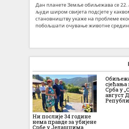
Дан планете Земље обиљежава се 22. 
људи широм свијета подсјете у каквом
становништву укаже на проблеме екос
побољшати очување животне средин
Обиљежа
сјећања
Срба у „О
август 
Републи
Ни послије 34 године
нема правде за убијене
Србе у Јелашцима