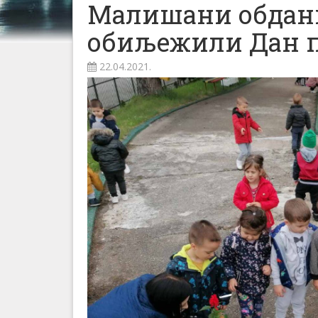
Малишани обдан
обиљежили Дан п
22.04.2021.