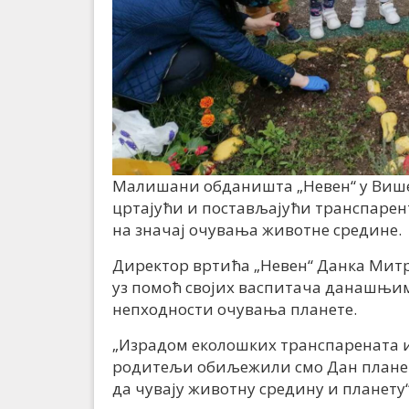
Малишани обданишта „Невен“ у Више
цртајући и постављајући транспарент
на значај очувања животне средине.
Директор вртића „Невен“ Данка Митр
уз помоћ својих васпитача данашњим
непходности очувања планете.
„Израдом еколошких транспарената и
родитељи обиљежили смо Дан планете
да чувају животну средину и планету