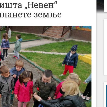
ишта „Невен“
ланете земље