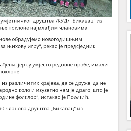
умјетничког друштва /КУД/ „Бикавац“ из
ње поклоне најмлађим члановима.
анове обрадујемо новогодишњим
за њихову игру“, рекао је предсједник
ађени, јер су умјесто редовне пробе, имали
поклоне.
из различитих крајева, да се друже, да не
народно коло и изузетно нам је драго, што је
одине фолклор“, истакао је Пољчић.
90 чланова друштва „Бикавац“ из