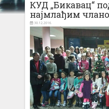
КУД „Бикавац“ по
најмлађим члан
30.12.2016.