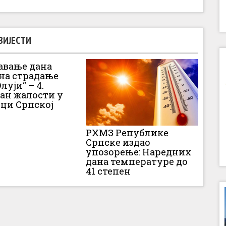
ВИЈЕСТИ
вање дана
 на страдање
луји“ – 4.
Дан жалости у
ци Српској
РХМЗ Републике
Српске издао
упозорење: Наредних
дана температуре до
41 степен