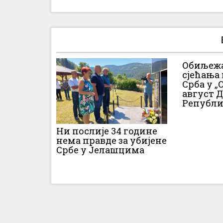
Обиљежа
сјећања
Срба у „О
август 
Републи
Ни послије 34 године
нема правде за убијене
Србе у Јелашцима