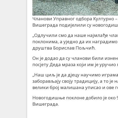
Чланови Управног одбора Културно – 
Вишеграда подијелили су новогодиш
„Одлучили смо да наше најмлађе чл
поклонима, а уједно да их наградимо 
друштва Борислав Пољчић.
Он је додао да су чланови били изнен
посјету Деда мраза који им је уручио 
„Наш циљ је да дјецу научимо играма 
заборављају своју традицију, а то је 
велики број малишана уписао и ове г
Новогодишње поклоне добило је око 
Вишеграда.