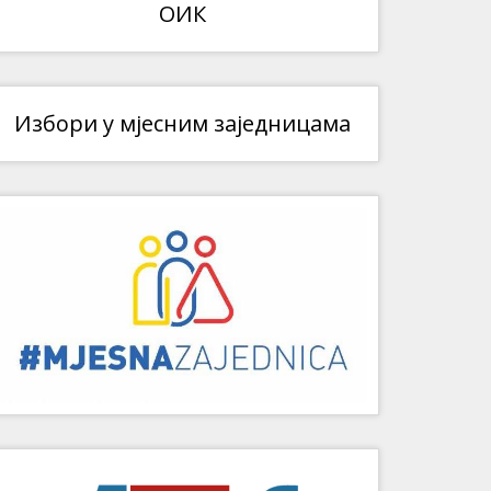
ОИК
Избори у мјесним заједницама