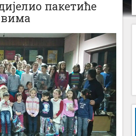
дијелио пакетиће
овима