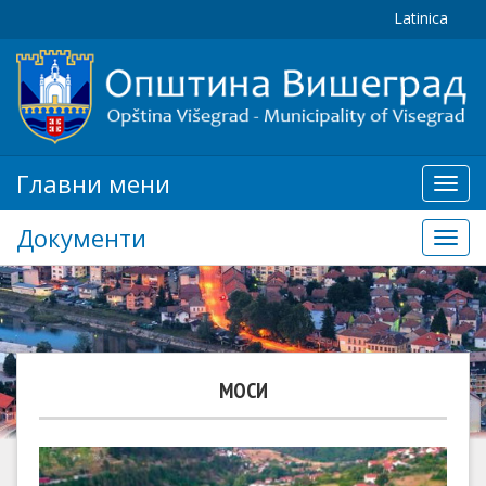
Latinica
Главни мени
Глав
мени
Документи
Доку
МОСИ