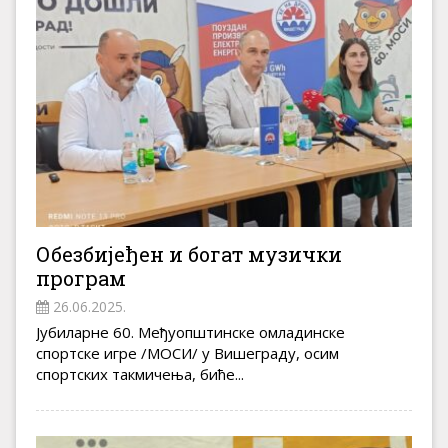
Обезбијеђен и богат музички
програм
26.06.2025.
Јубиларне 60. Међуопштинске омладинске
спортске игре /МОСИ/ у Вишеграду, осим
спортских такмичења, биће...