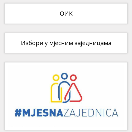
ОИК
Избори у мјесним заједницама