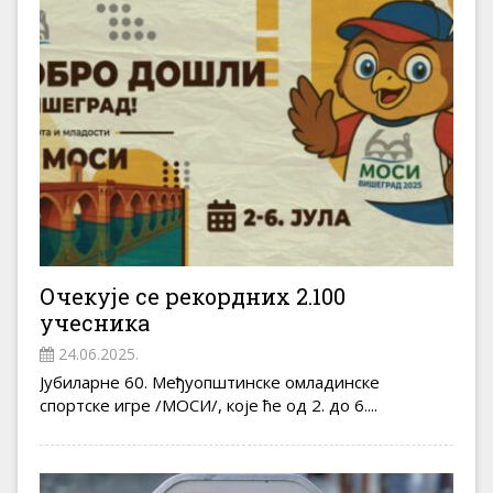
Очекује се рекордних 2.100
учесника
24.06.2025.
Јубиларне 60. Међуопштинске омладинске
спортске игре /МОСИ/, које ће од 2. до 6....