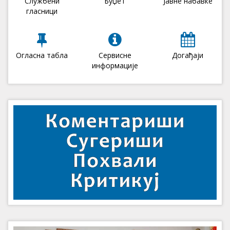
Службени
Буџет
Јавне набавке
гласници
Огласна табла
Сервисне
Догађаји
информације