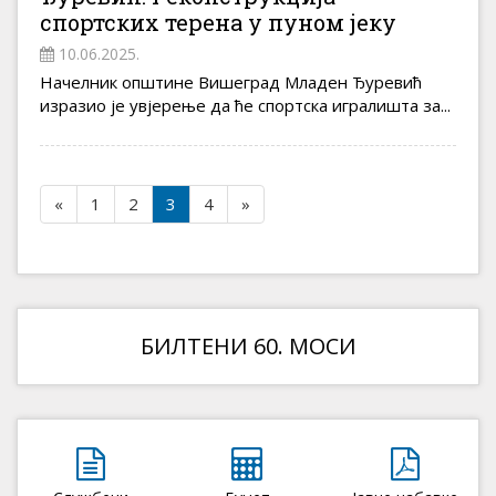
спортских терена у пуном јеку
10.06.2025.
Начелник општине Вишеград Младен Ђуревић
изразио је увјерење да ће спортска игралишта за...
«
1
2
3
4
»
БИЛТЕНИ 60. МОСИ