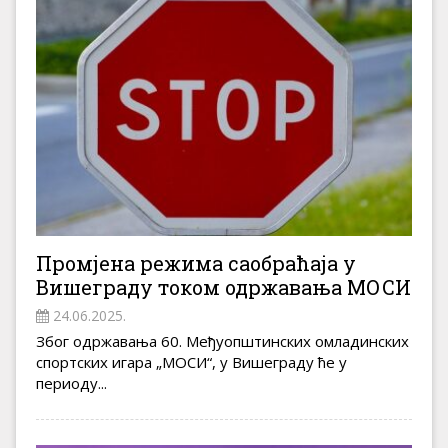
Промјена режима саобраћаја у
Вишеграду током одржавања МОСИ
24.06.2025.
Због одржавања 60. Међуопштинских омладинских
спортских игара „МОСИ“, у Вишеграду ће у
периоду...