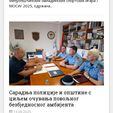
Међуопштинских омладинских спортских игара /
МОСИ/ 2025, одржана...
Сарадња полиције и општине с
циљем очувања повољног
безбједносног амбијента
13.06.2025.