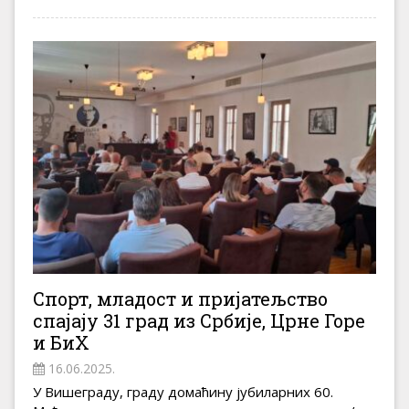
Спорт, младост и пријатељство
спајају 31 град из Србије, Црне Горе
и БиХ
16.06.2025.
У Вишеграду, граду домаћину јубиларних 60.