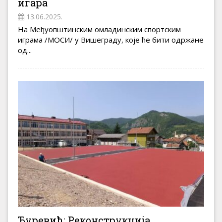
игара
13.06.2025.
На Међуопштинским омладинским спортским
играма /МОСИ/ у Вишеграду, које ће бити одржане
од...
Ђуревић: Реконструкција