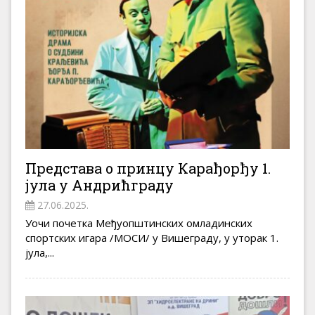
Представа о принцу Карађорђу 1.
јула у Андрићграду
27.06.2025.
Уочи почетка Међуопштинских омладинских
спортских игара /МОСИ/ у Вишеграду, у уторак 1.
јула,...