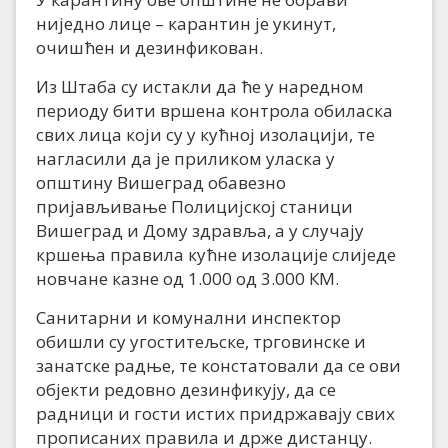
ниједно лице – карантин је укинут,
очишћен и дезинфикован.
Из Штаба су истакли да ће у наредном
периоду бити вршена контрола обиласка
свих лица који су у кућној изолацији, те
нагласили да је приликом уласка у
општину Вишеград обавезно
пријављивање Полицијској станици
Вишеград и Дому здравља, а у случају
кршења правила кућне изолације слиједе
новчане казне од 1.000 од 3.000 КМ.
Санитарни и комунални инспектор
обишли су угоститељске, трговинске и
занатске радње, те констатовали да се ови
објекти редовно дезинфикују, да се
радници и гости истих придржавају свих
прописаних правила и држе дистанцу.