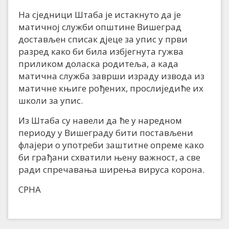
На сједници Штаба је истакнуто да је
матичној служби општине Вишеград
достављен списак дјеце за упис у први
разред како би била избјегнута гужва
приликом доласка родитеља, а када
матична служба заврши израду извода из
матичне књиге рођених, прослиједиће их
школи за упис.
Из Штаба су навели да ће у наредном
периоду у Вишеграду бити постављени
флајери о употреби заштитне опреме како
би грађани схватили њену важност, а све
ради спречавања ширења вируса корона.
СРНА