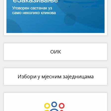
ОИК
Избори у мјесним заједницама