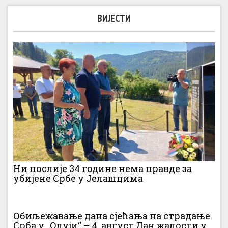
ВИЈЕСТИ
Ни послије 34 године нема правде за
убијене Србе у Јелашцима
Обиљежавање дана сјећања на страдање
Срба у „Олуји“ – 4. август Дан жалости у