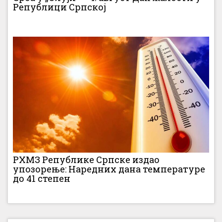
Републици Српској
РХМЗ Републике Српске издао
упозорење: Наредних дана температуре
до 41 степен