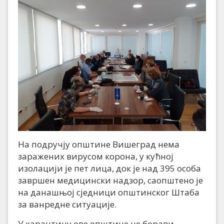
На подручју општине Вишеград нема
заражених вирусом корона, у кућној
изолацији је пет лица, док је над 395 особа
завршен медицински надзор, саопштено је
на данашњој сједници општинског Штаба
за ванредне ситуације.
У карантину ове општине не борави