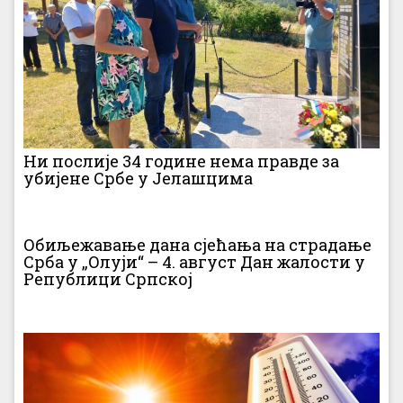
Ни послије 34 године нема правде за
убијене Србе у Јелашцима
Обиљежавање дана сјећања на страдање
Срба у „Олуји“ – 4. август Дан жалости у
Републици Српској