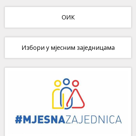
ОИК
Избори у мјесним заједницама