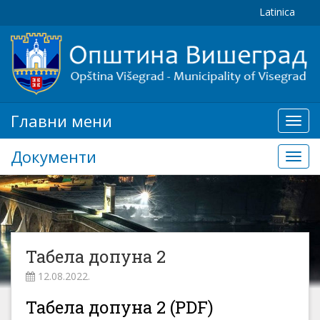
Latinica
Главни мени
Глав
мени
Документи
Доку
Табела допуна 2
12.08.2022.
Табела допуна 2 (PDF)