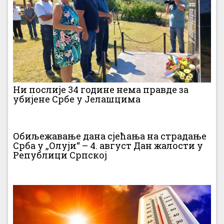
Ни послије 34 године нема правде за
убијене Србе у Јелашцима
Обиљежавање дана сјећања на страдање
Срба у „Олуји“ – 4. август Дан жалости у
Републици Српској