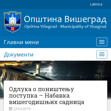
Latinica
Главни мени
Глав
мени
Документи
Доку
Одлука о поништењу
поступка – Набавка
вишегодишњих садница
22.04.2019.