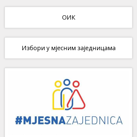
ОИК
Избори у мјесним заједницама