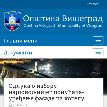
Latinica
Главни мени
Глав
мени
Документи
Доку
Одлука о избору
најповољнијег понуђача-
уређење фасаде на хотелу
23.04.2018.