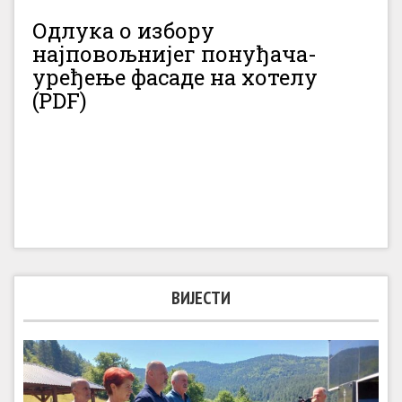
Одлука о избору
најповољнијег понуђача-
уређење фасаде на хотелу
(PDF)
ВИЈЕСТИ