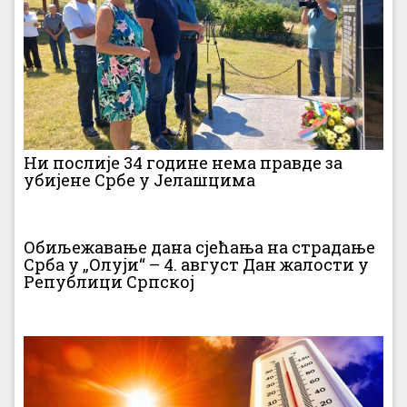
Ни послије 34 године нема правде за
убијене Србе у Јелашцима
Обиљежавање дана сјећања на страдање
Срба у „Олуји“ – 4. август Дан жалости у
Републици Српској