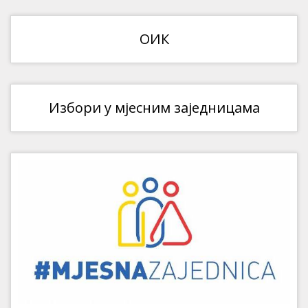
ОИК
Избори у мјесним заједницама