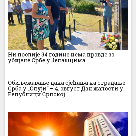
Ни послије 34 године нема правде за
убијене Србе у Јелашцима
Обиљежавање дана сјећања на страдање
Срба у „Олуји“ – 4. август Дан жалости у
Републици Српској