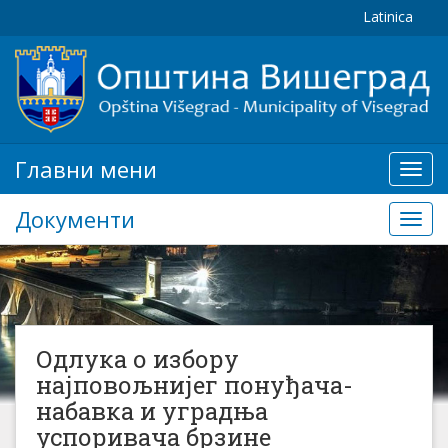
Latinica
Главни мени
Глав
мени
Документи
Доку
Одлука о избору
најповољнијег понуђача-
набавка и уградња
успоривача брзине