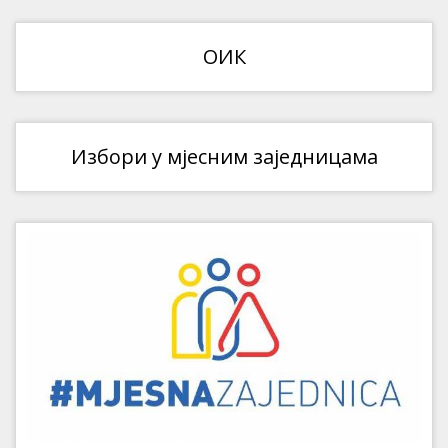
ОИК
Избори у мјесним заједницама