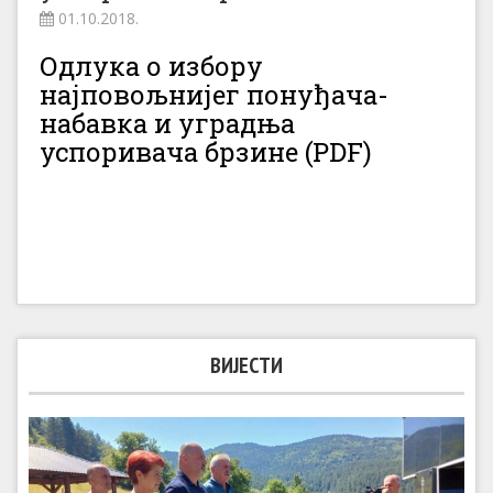
01.10.2018.
Одлука о избору
најповољнијег понуђача-
набавка и уградња
успоривача брзине (PDF)
ВИЈЕСТИ