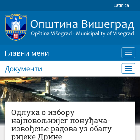
Latinica
Главни мени
Глав
мени
Документи
Доку
Одлука о избору
најповољнијег понуђача-
извођење радова уз обалу
ријеке Дрине