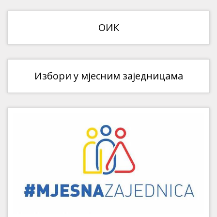
ОИК
Избори у мјесним заједницама