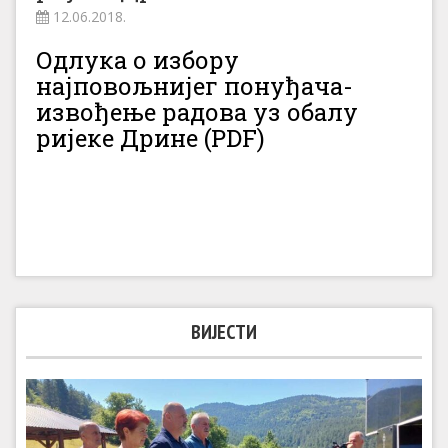
12.06.2018.
Одлука о избору
најповољнијег понуђача-
извођење радова уз обалу
ријеке Дрине (PDF)
ВИЈЕСТИ