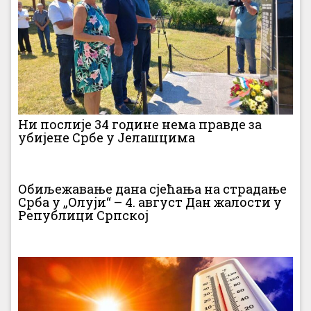
Ни послије 34 године нема правде за
убијене Србе у Јелашцима
Обиљежавање дана сјећања на страдање
Срба у „Олуји“ – 4. август Дан жалости у
Републици Српској