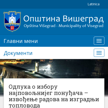
Latinica
Главни мени
Глав
мени
Документи
Доку
Одлука о избору
најповољнијег понуђача –
извођење радова на изградњи
топловода