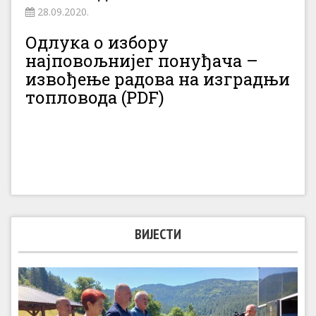
28.09.2020.
Одлука о избору
најповољнијег понуђача –
извођење радова на изградњи
топловода (PDF)
ВИЈЕСТИ