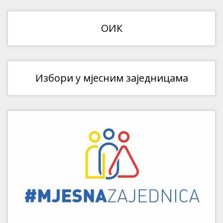
ОИК
Избори у мјесним заједницама