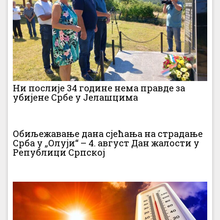
Ни послије 34 године нема правде за
убијене Србе у Јелашцима
Обиљежавање дана сјећања на страдање
Срба у „Олуји“ – 4. август Дан жалости у
Републици Српској