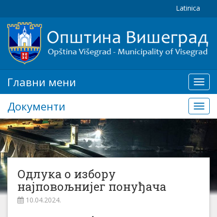
Latinica
Главни мени
Глав
мени
Документи
Доку
Одлука о избору
најповољнијег понуђача
10.04.2024.