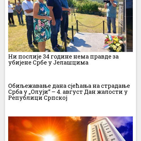
Ни послије 34 године нема правде за
убијене Србе у Јелашцима
Обиљежавање дана сјећања на страдање
Срба у „Олуји“ – 4. август Дан жалости у
Републици Српској