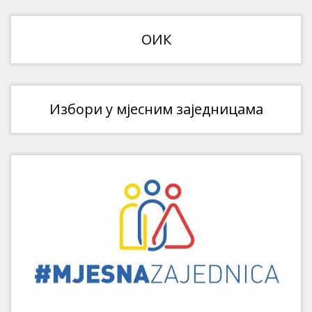
ОИК
Избори у мјесним заједницама