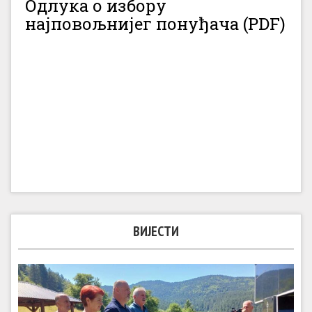
Одлука о избору
најповољнијег понуђача (PDF)
ВИЈЕСТИ