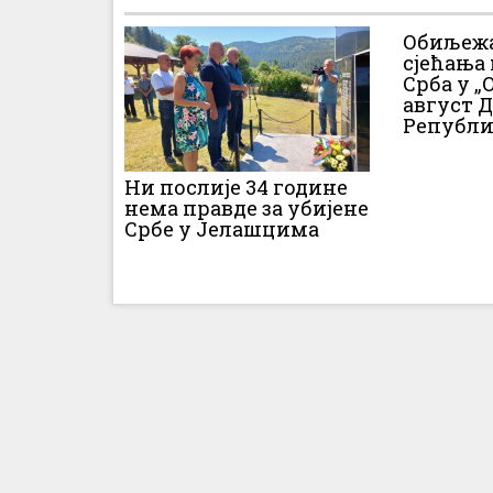
Обиљежа
сјећања
Срба у „О
август 
Републи
Ни послије 34 године
нема правде за убијене
Србе у Јелашцима