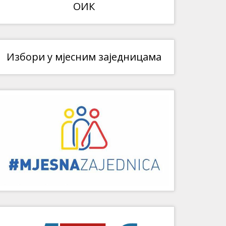
ОИК
Избори у мјесним заједницама