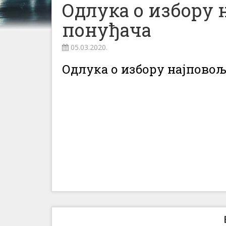
Одлука о избору 
понуђача
05.03.2020.
Одлука о избору најповољ