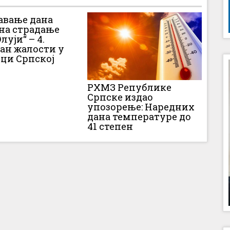
вање дана
 на страдање
луји“ – 4.
Дан жалости у
ци Српској
РХМЗ Републике
Српске издао
упозорење: Наредних
дана температуре до
41 степен