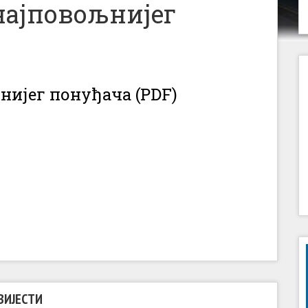
најповољнијег
нијег понуђача (PDF)
ВИЈЕСТИ