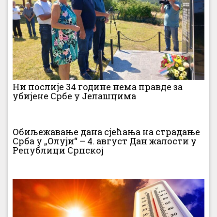
Ни послије 34 године нема правде за
убијене Србе у Јелашцима
Обиљежавање дана сјећања на страдање
Срба у „Олуји“ – 4. август Дан жалости у
Републици Српској