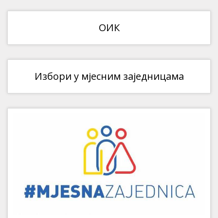
ОИК
Избори у мјесним заједницама