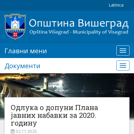
Latinica
Главни мени
Глав
мени
Документи
Доку
Одлука о допуни Плана
јавних набавки за 2020.
годину
02.11.2020.