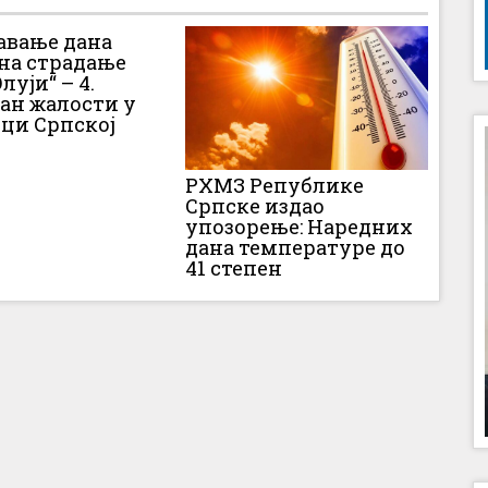
вање дана
 на страдање
луји“ – 4.
Дан жалости у
ци Српској
РХМЗ Републике
Српске издао
упозорење: Наредних
дана температуре до
41 степен