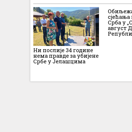
Обиљежа
сјећања
Срба у „О
август 
Републи
Ни послије 34 године
нема правде за убијене
Србе у Јелашцима