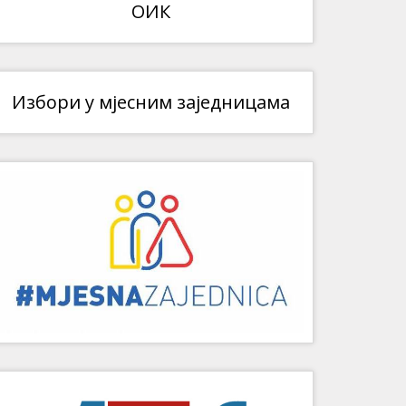
ОИК
Избори у мјесним заједницама