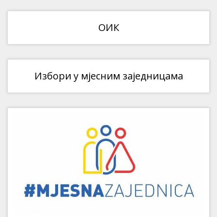
ОИК
Избори у мјесним заједницама