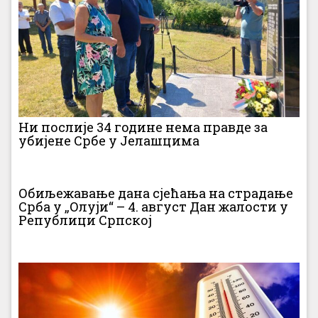
Ни послије 34 године нема правде за
убијене Србе у Јелашцима
Обиљежавање дана сјећања на страдање
Срба у „Олуји“ – 4. август Дан жалости у
Републици Српској