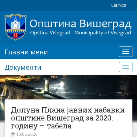
Latinica
Главни мени
Глав
мени
Документи
Доку
Допуна Плана јавних набавки
општине Вишеград за 2020.
годину – табела
10.06.2020.