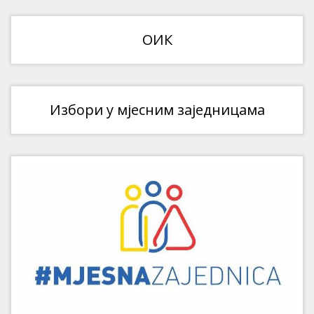
ОИК
Избори у мјесним заједницама