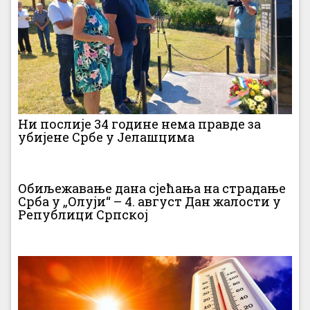
Ни послије 34 године нема правде за
убијене Србе у Јелашцима
Обиљежавање дана сјећања на страдање
Срба у „Олуји“ – 4. август Дан жалости у
Републици Српској