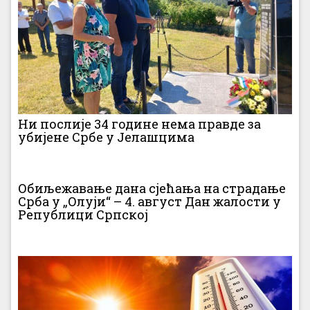
Ни послије 34 године нема правде за
убијене Србе у Јелашцима
Обиљежавање дана сјећања на страдање
Срба у „Олуји“ – 4. август Дан жалости у
Републици Српској