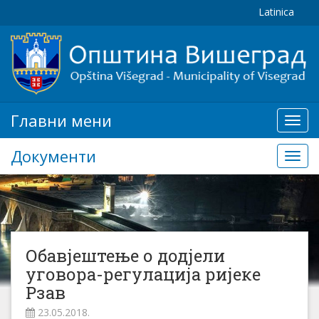
Latinica
Главни мени
Глав
мени
Документи
Доку
Обавјештење о додјели
уговора-регулација ријеке
Рзав
23.05.2018.