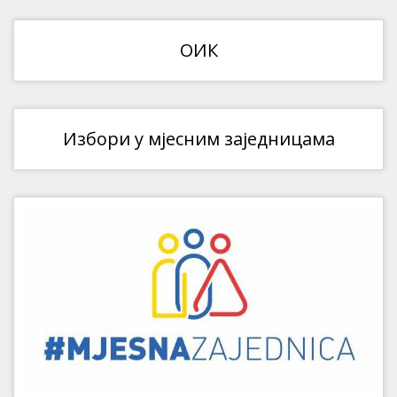
ОИК
Избори у мјесним заједницама