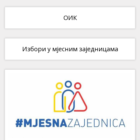
ОИК
Избори у мјесним заједницама