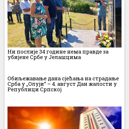
Ни послије 34 године нема правде за
убијене Србе у Јелашцима
Обиљежавање дана сјећања на страдање
Срба у „Олуји“ – 4. август Дан жалости у
Републици Српској