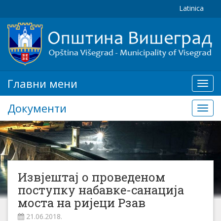
Latinica
Главни мени
Глав
мени
Документи
Доку
Извјештај о проведеном
поступку набавке-санација
моста на ријеци Рзав
21.06.2018.