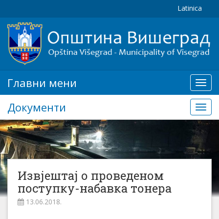
Latinica
Главни мени
Глав
мени
Документи
Доку
Извјештај о проведеном
поступку-набавка тонера
13.06.2018.