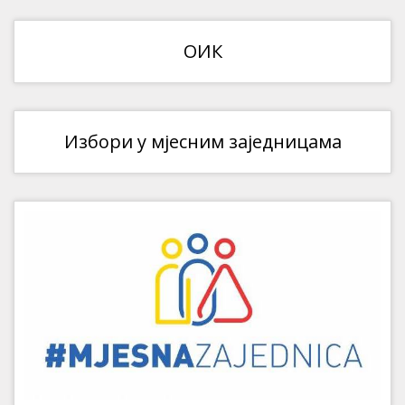
ОИК
Избори у мјесним заједницама