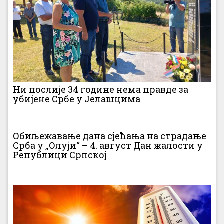
Ни послије 34 године нема правде за
убијене Србе у Јелашцима
Обиљежавање дана сјећања на страдање
Срба у „Олуји“ – 4. август Дан жалости у
Републици Српској