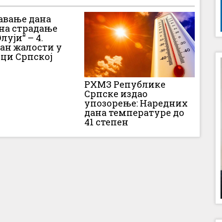
вање дана
 на страдање
луји“ – 4.
Дан жалости у
ци Српској
РХМЗ Републике
Српске издао
упозорење: Наредних
дана температуре до
41 степен