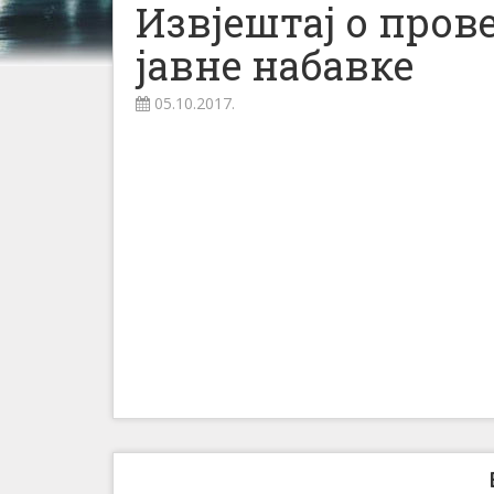
Извјештај о про
јавнe набавкe
05.10.2017.