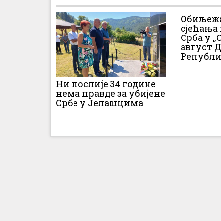
Обиљежа
сјећања
Срба у „О
август 
Републи
Ни послије 34 године
нема правде за убијене
Србе у Јелашцима