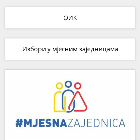
ОИК
Избори у мјесним заједницама