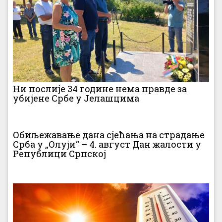
Ни послије 34 године нема правде за
убијене Србе у Јелашцима
Обиљежавање дана сјећања на страдање
Срба у „Олуји“ – 4. август Дан жалости у
Републици Српској