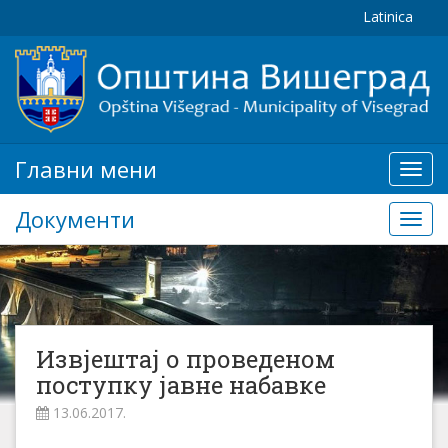
Latinica
Главни мени
Глав
мени
Документи
Доку
Извјештај о проведеном
поступку јавне набавке
13.06.2017.