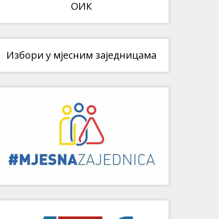
ОИК
Избори у мјесним заједницама