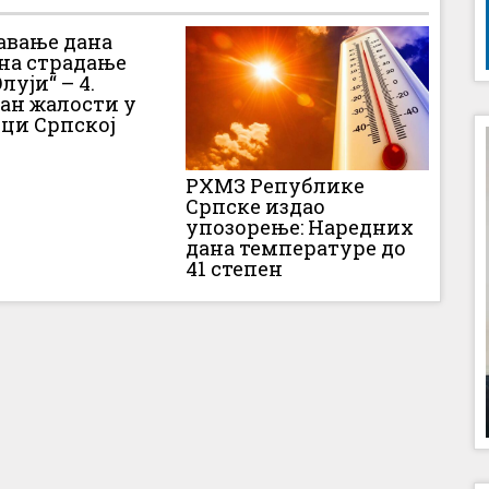
вање дана
 на страдање
луји“ – 4.
Дан жалости у
ци Српској
РХМЗ Републике
Српске издао
упозорење: Наредних
дана температуре до
41 степен