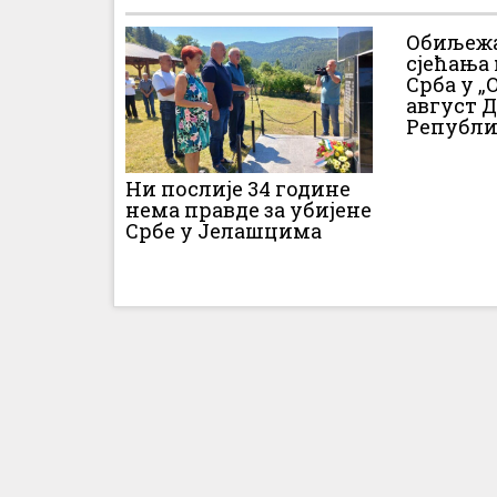
Обиљежа
сјећања
Срба у „О
август 
Републи
Ни послије 34 године
нема правде за убијене
Србе у Јелашцима