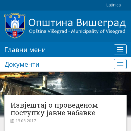
Latinica
Главни мени
Глав
мени
Документи
Доку
Извјештај о проведеном
поступку јавне набавке
13.06.2017.