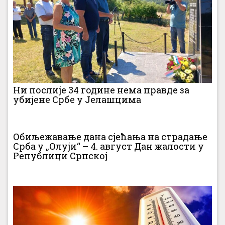
Ни послије 34 године нема правде за
убијене Србе у Јелашцима
Обиљежавање дана сјећања на страдање
Срба у „Олуји“ – 4. август Дан жалости у
Републици Српској