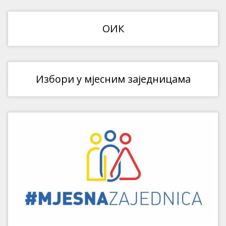
ОИК
Избори у мјесним заједницама