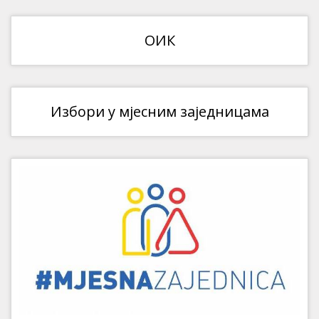
ОИК
Избори у мјесним заједницама