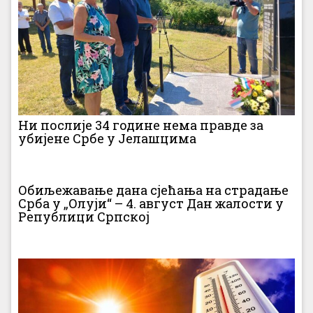
Ни послије 34 године нема правде за
убијене Србе у Јелашцима
Обиљежавање дана сјећања на страдање
Срба у „Олуји“ – 4. август Дан жалости у
Републици Српској