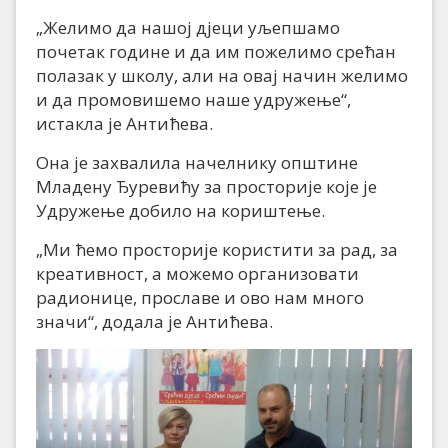
„Желимо да нашој дјеци уљепшамо
почетак године и да им пожелимо срећан
полазак у школу, али на овај начин желимо
и да промовишемо наше удружење“,
истакла је Антићева.
Она је захвалила начелнику општине
Младену Ђуревићу за просторије које је
Удружење добило на кориштење.
„Ми ћемо просторије користити за рад, за
креативност, а можемо организовати
радионице, прославе и ово нам много
значи“, додала је Антићева.