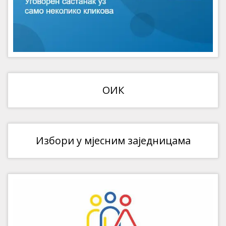
ОИК
Избори у мјесним заједницама