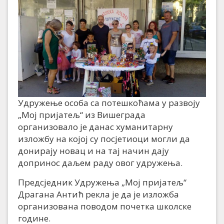
Удружење особа са потешкоћама у развоју
„Мој пријатељ“ из Вишеграда
организовало је данас хуманитарну
изложбу на којој су посјетиоци могли да
донирају новац и на тај начин дају
допринос даљем раду овог удружења.
Предсједник Удружења „Мој пријатељ“
Драгана Антић рекла је да је изложба
организована поводом почетка школске
године.