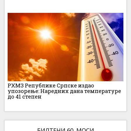
РХМЗ Републике Српске издао
упозорење: Наредних дана температуре
до 41 степен
БИЛТЕНИ 60. МОСИ