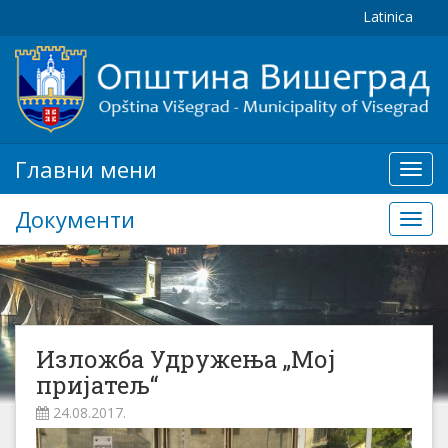
Latinica
Главни мени
Глав
мени
Документи
Доку
Изложба Удружења „Мој
пријатељ“
24.08.2017.