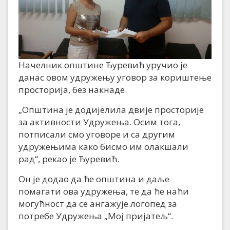
Начелник општине Ђуревић уручио је
данас овом удружењу уговор за кориштење
просторија, без накнаде.
„Општина је додијелила двије просторије
за активности Удружења. Осим тога,
потписали смо уговоре и са другим
удружењима како бисмо им олакшали
рад“, рекао је Ђуревић.
Он је додао да ће општина и даље
помагати ова удружења, те да ће наћи
могућност да се ангажује логопед за
потребе Удружења „Мој пријатељ“.