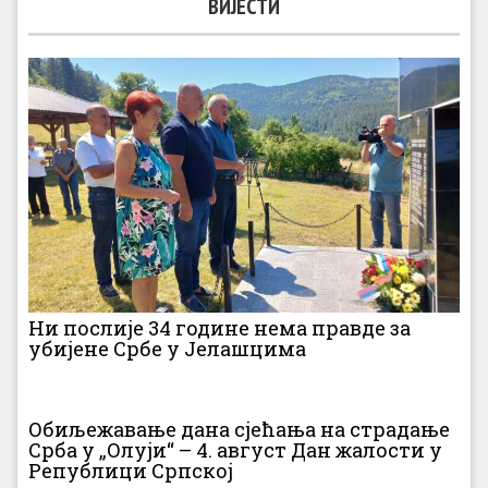
ВИЈЕСТИ
Ни послије 34 године нема правде за
убијене Србе у Јелашцима
Обиљежавање дана сјећања на страдање
Срба у „Олуји“ – 4. август Дан жалости у
Републици Српској