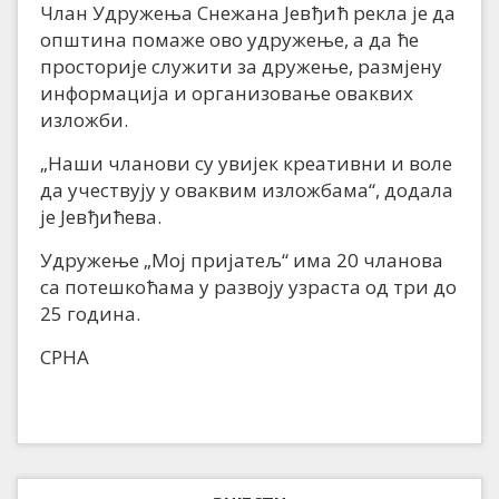
Члан Удружења Снежана Јевђић рекла је да
општина помаже ово удружење, а да ће
просторије служити за дружење, размјену
информација и организовање оваквих
изложби.
„Наши чланови су увијек креативни и воле
да учествују у оваквим изложбама“, додала
је Јевђићева.
Удружење „Мој пријатељ“ има 20 чланова
са потешкоћама у развоју узраста од три до
25 година.
СРНА