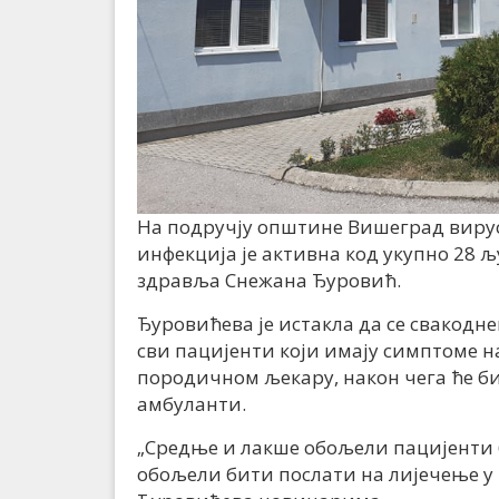
На подручју општине Вишеград вирус 
инфекција је активна код укупно 28 
здравља Снежана Ђуровић.
Ђуровићева је истакла да се свакодн
сви пацијенти који имају симптоме н
породичном љекару, након чега ће б
амбуланти.
„Средње и лакше обољели пацијенти б
обољели бити послати на лијечење у 