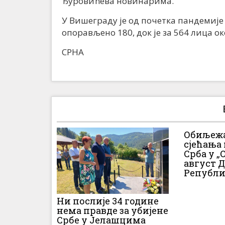
Ђуровићева новинарима.
У Вишеграду је од почетка пандемије
опорављено 180, док је за 564 лица 
СРНА
Обиљежа
сјећања
Срба у „О
август 
Републи
Ни послије 34 године
нема правде за убијене
Србе у Јелашцима