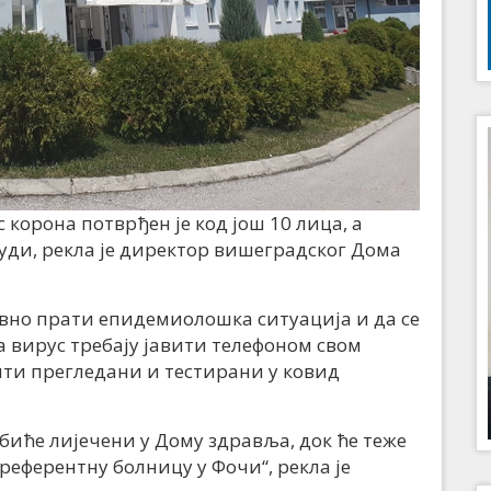
корона потврђен је код још 10 лица, а
људи, рекла је директор вишеградског Дома
евно прати епидемиолошка ситуација и да се
а вирус требају јавити телефоном свом
ити прегледани и тестирани у ковид
иће лијечени у Дому здравља, док ће теже
референтну болницу у Фочи“, рекла је