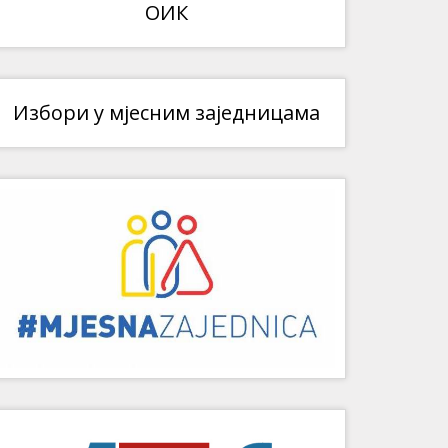
ОИК
Избори у мјесним заједницама