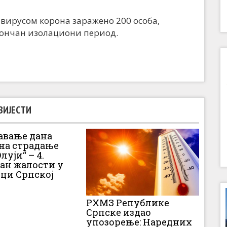
 вирусом корона заражено 200 особа,
окончан изолациони период.
ВИЈЕСТИ
вање дана
 на страдање
луји“ – 4.
Дан жалости у
ци Српској
РХМЗ Републике
Српске издао
упозорење: Наредних