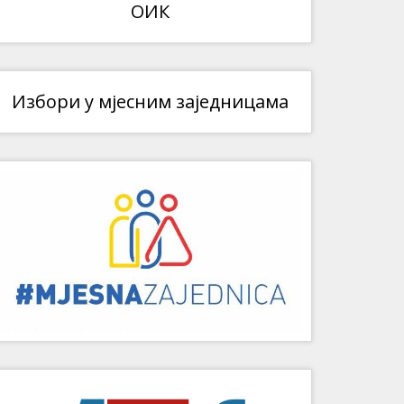
ОИК
Избори у мјесним заједницама