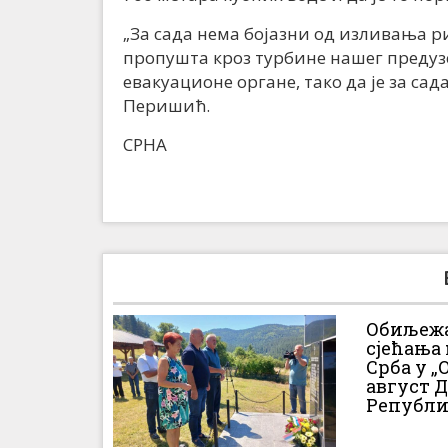
„За сада нема бојазни од изливања ри
пропушта кроз турбине нашег предузе
евакуационе органе, тако да је за сад
Перишић.
СРНА
Обиљежа
сјећања
Срба у „О
август 
Републи