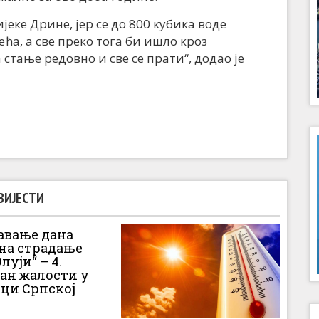
јеке Дрине, јер се до 800 кубика воде
ћа, а све преко тога би ишло кроз
а стање редовно и све се прати“, додао је
ВИЈЕСТИ
вање дана
 на страдање
луји“ – 4.
Дан жалости у
ци Српској