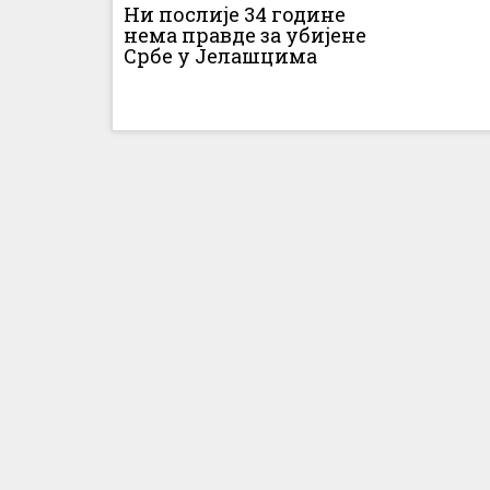
Ни послије 34 године
нема правде за убијене
Србе у Јелашцима