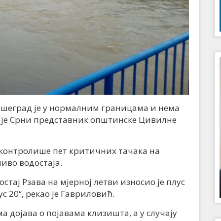
ишеград је у нормалним границама и нема
о је Срни представник општинске Цивилне
 контролише пет критичних тачака на
ниво водостаја.
стај Рзава на мјерној летви износио је плус
с 20“, рекао је Гавриловић.
 дојава о појавама клизишта, а у случају