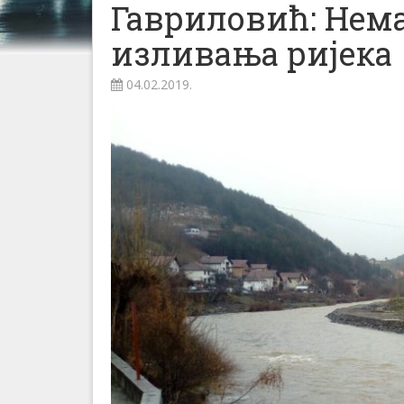
Гавриловић: Нема
изливања ријека
04.02.2019.