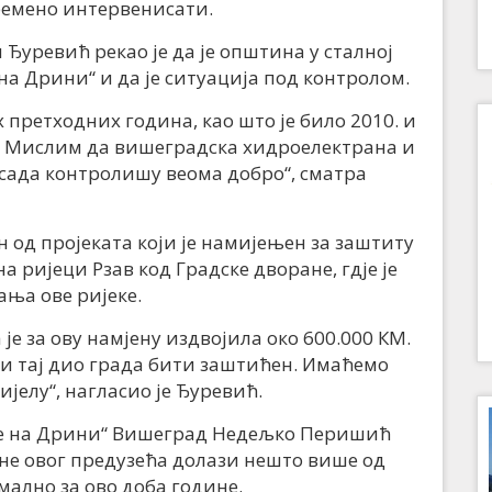
времено интервенисати.
уревић рекао је да је општина у сталној
на Дрини“ и да је ситуација под контролом.
х претходних година, као што је било 2010. и
е. Мислим да вишеградска хидроелектрана и
 сада контролишу веома добро“, сматра
ан од пројеката који је намијењен за заштиту
 ријеци Рзав код Градске дворане, гдје је
ања ове ријеке.
је за ову намјену издвојила око 600.000 КМ.
е и тај дио града бити заштићен. Имаћемо
дијелу“, нагласио је Ђуревић.
не на Дрини“ Вишеград Недељко Перишић
ане овог предузећа долази нешто више од
рмално за ово доба године.