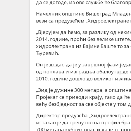
да се догоде, из ове службе ће благо
Начелник општине Вишеград Младен Ђ
вези са предузећем „Хидроелектране 
„Вјерујем да ћемо, за разлику од неки
2014. године, проћи без велике штет
хидролектрана из Бајине Баште то за
Ђуревић.
Он је додао да је у завршној фази јед
од поплава и изградња обалоутврде на
2010. године дошло до великог излив
„Зид је дужине 300 метара, а општина 
Пројекат се приводи крају, тако да ћ
већу безбједност за све објекте у том 
Директор предузећа „Хидроелектра
истакао је да тренутно на профил бр
700 метара кубних воде и да је то но