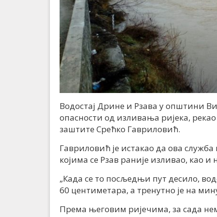
Водостај Дрине и Рзава у општини В
опасности од изливања ријека, река
заштите Срећко Гавриловић.
Гавриловић је истакао да ова служба
којима се Рзав раније изливао, као и 
„Када се то посљедњи пут десило, водо
60 центиметара, а тренутно је на мину
Према његовим ријечима, за сада нема