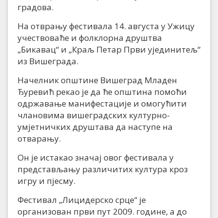
градова.
На отврању фестивала 14. августа у Ужицу
учествоваће и фолклорна друштва
„Бикавац“ и „Краљ Петар Први ујединитељ“
из Вишеграда.
Начелник општине Вишеград Младен
Ђуревић рекао је да ће општина помоћи
одржавање манифестације и омогућити
члановима вишеградских културно-
умјетничких друштава да наступе на
отварању.
Он је истакао значај овог фестивала у
представљању различитих култура кроз
игру и пјесму.
Фестивал „Лицидерско срце“ је
организован први пут 2009. године, а до