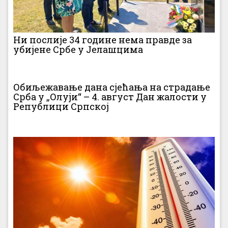
Ни послије 34 године нема правде за
убијене Србе у Јелашцима
Обиљежавање дана сјећања на страдање
Срба у „Олуји“ – 4. август Дан жалости у
Републици Српској