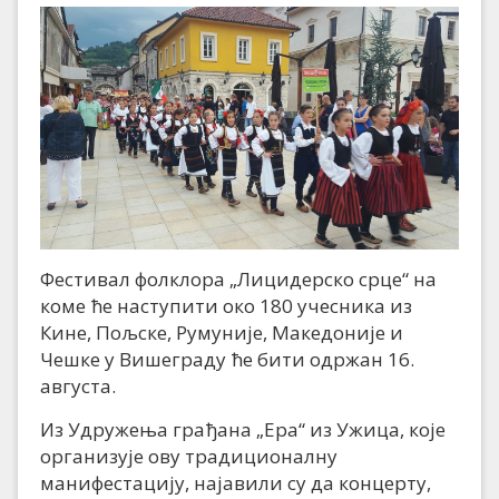
Фестивал фолклора „Лицидерско срце“ на
коме ће наступити око 180 учесника из
Кине, Пољске, Румуније, Македоније и
Чешке у Вишеграду ће бити одржан 16.
августа.
Из Удружења грађана „Ера“ из Ужица, које
организује ову традиционалну
манифестацију, најавили су да концерту,