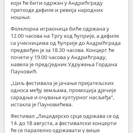
који ће бити одржан у Андрићграду
претходе дефиле и ревија народних
ношњи.
Фолклорна играоница биће одржана у
12.00 часова на Тргу код ћуприје, а дефиле
са учесницима од ћуприје до Андрићграда
предвиђен је за 18.30 часова. Концерт ће
почети у 19.00 часова у Андрићграду,
навела је предсједник Удружења Гордана
Пауновић.
„Циљ фестивала је јачање пријатељских
односа међу земљама, промоција дјечије
сарадње и очување културног насљеђа“,
истакла је Пауновићева.
Фестивал „Лицидерско срце одржава се од
14. до 18 августа, а фестивалски концерти
ће се паралелно одржавати у више