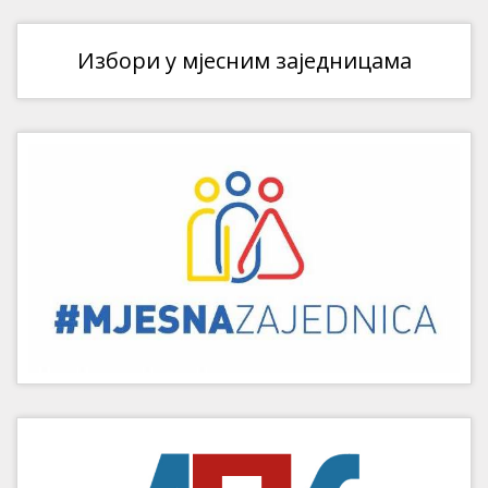
Избори у мјесним заједницама