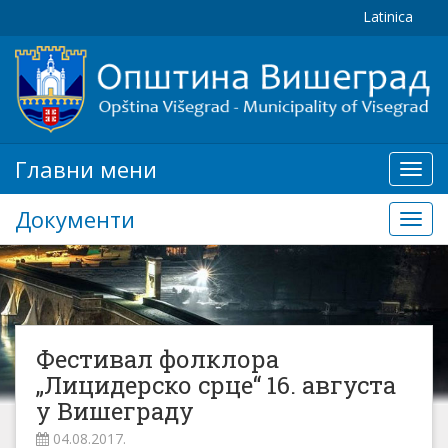
Latinica
Главни мени
Глав
мени
Документи
Доку
Фестивал фолклора
„Лицидерско срце“ 16. августа
у Вишеграду
04.08.2017.