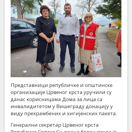
Представници републичке и општинске
организације Црвеног крста уручили су
данас корисницама Дома за лица са
инвалидитетом у Вишеграду донацију у
виду прехрамбених и хигијенских пакета.
Генерални секретар Црвеног крста
Републике Српске Сњежана Ковач рекла је