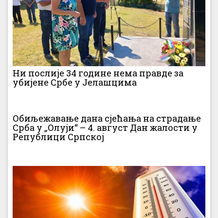
Ни послије 34 године нема правде за
убијене Србе у Јелашцима
Обиљежавање дана сјећања на страдање
Срба у „Олуји“ – 4. август Дан жалости у
Републици Српској