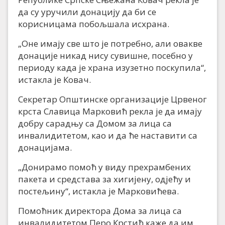
да су уручили донацију да би се
корисницама побољшала исхрана.
„Оне имају све што је потребно, али овакве
донације никад нису сувишне, посебно у
периоду када је храна изузетно поскупила“,
истакла је Ковач.
Секретар Општинске организације Црвеног
крста Славица Марковић рекла је да имају
добру сарадњу са Домом за лица са
инвалидитетом, као и да ће наставити са
донацијама.
„Донирамо помоћ у виду прехрамбених
пакета и средстава за хигијену, одјећу и
постељину“, истакла је Марковићева.
Помоћник директора Дома за лица са
инвалидитетом Перо Крстић каже да им