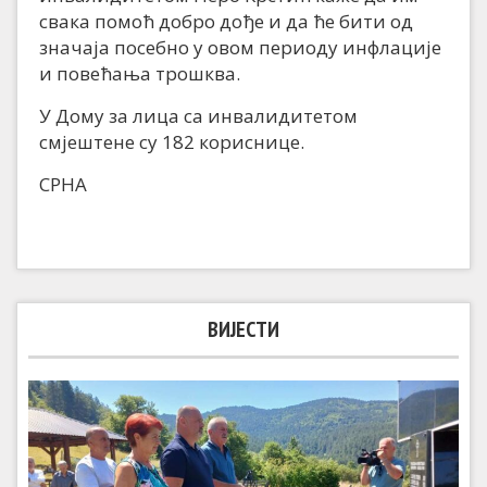
свака помоћ добро дође и да ће бити од
значаја посебно у овом периоду инфлације
и повећања трошква.
У Дому за лица са инвалидитетом
смјештене су 182 кориснице.
СРНА
ВИЈЕСТИ