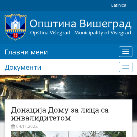
Latinica
Главни мени
Глав
мени
Документи
Доку
Донација Дому за лица са
инвалидитетом
04.11.2022.