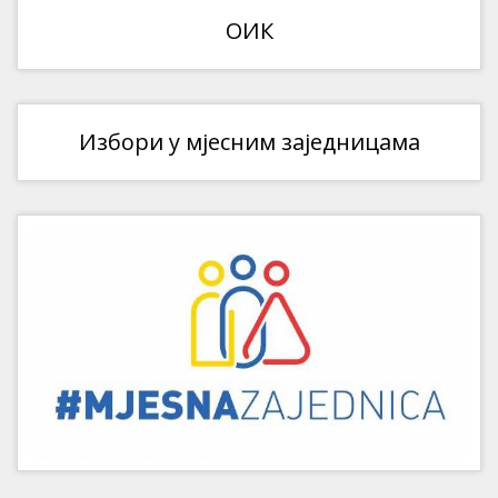
ОИК
Избори у мјесним заједницама