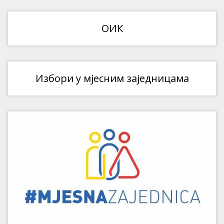
ОИК
Избори у мјесним заједницама