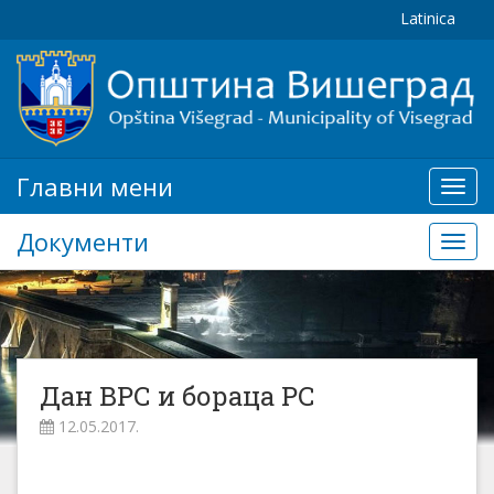
Latinica
Главни мени
Глав
мени
Документи
Доку
Дан ВРС и бораца РС
12.05.2017.