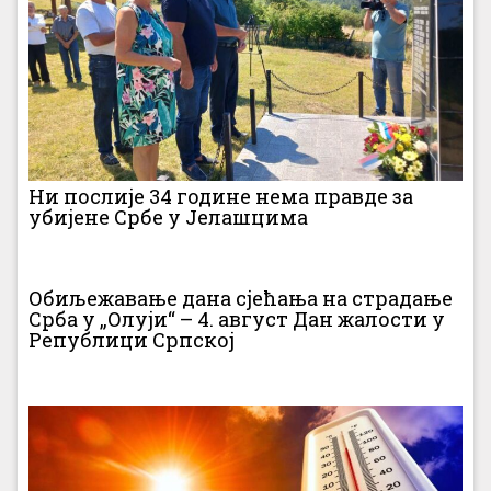
Ни послије 34 године нема правде за
убијене Србе у Јелашцима
Обиљежавање дана сјећања на страдање
Срба у „Олуји“ – 4. август Дан жалости у
Републици Српској