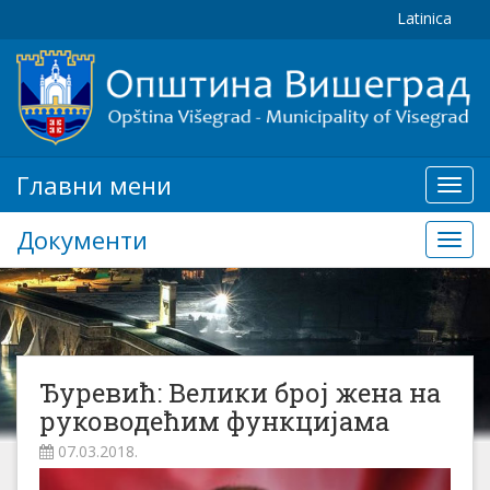
Latinica
Главни мени
Глав
мени
Документи
Доку
Ђуревић: Велики број жена на
руководећим функцијама
07.03.2018.