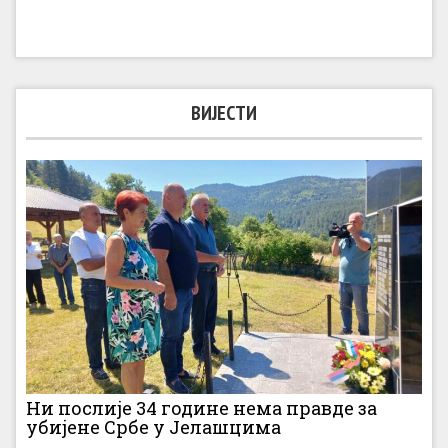
ВИЈЕСТИ
Ни послије 34 године нема правде за
убијене Србе у Јелашцима