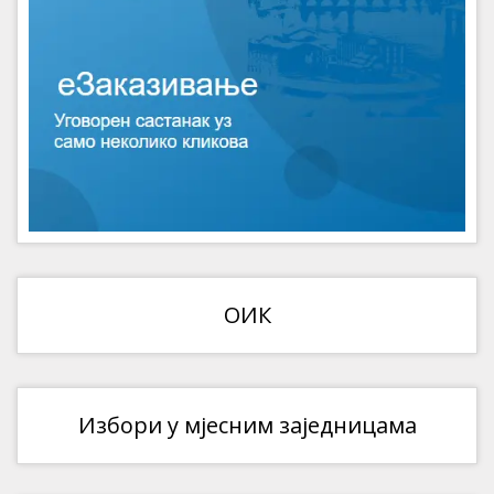
ОИК
Избори у мјесним заједницама