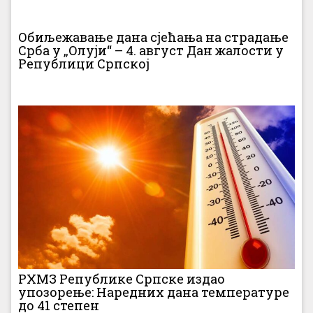
Обиљежавање дана сјећања на страдање
Срба у „Олуји“ – 4. август Дан жалости у
Републици Српској
РХМЗ Републике Српске издао
упозорење: Наредних дана температуре
до 41 степен