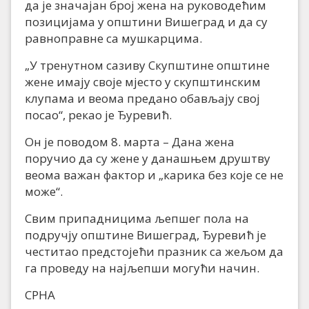
да је значајан број жена на руководећим
позицијама у општини Вишеград и да су
равноправне са мушкарцима.
„У тренутном сазиву Скупштине општине
жене имају своје мјесто у скупштинским
клупама и веома предано обављају свој
посао“, рекао је Ђуревић.
Он је поводом 8. марта – Дана жена
поручио да су жене у данашњем друштву
веома важан фактор и „карика без које се не
може“.
Свим припадницима љепшег пола на
подручју општине Вишеград, Ђуревић је
честитао предстојећи празник са жељом да
га проведу на најљепши могући начин.
СРНА