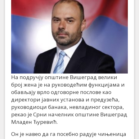
На подручју општине Вишеград велики
број жена је на руководећим функцијама и
обављају врло одговорне послове као
директори јавних установа и предузећа,
руководиоци банака, невладиног сектора,
рекао је Срни начелник општине Вишеград
Младен Ђуревић.
Он је навео да га посебно радује чињеница