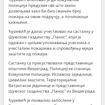
полиција предузме све што закон
дозвољава како би био смањен број
пожара на овом подручју, а починиоци
кажњени.
Ђуревић је данас учествовао на састанку у
Шумском газдинству „Панос“, који је
одржан с циљем упознавања учесника о
учесталим пожарима и спровођењу мјера
заштите од пожара.
Састанку су присуствовали представници
општине Вишеград, Полицијске станице,
Комуналне полиције, Исламске заједнице,
Цивилне заштите, Територијалне
Ватрогасне јединице и представници
Шумског газдинства „Панос“ из Вишеграда.
Ђуревић је похвалио запослене у