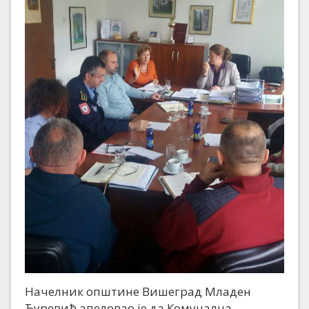
Начелник општине Вишеград Младен
Ђуревић апеловао је да Комунална