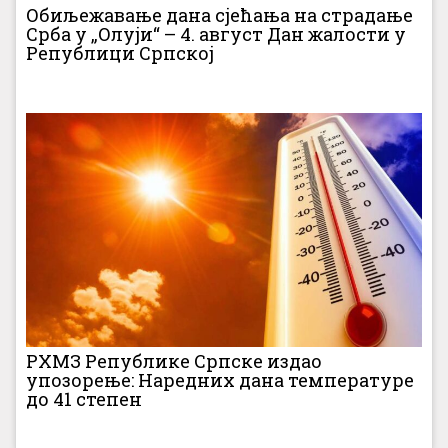
Обиљежавање дана сјећања на страдање
Срба у „Олуји“ – 4. август Дан жалости у
Републици Српској
РХМЗ Републике Српске издао
упозорење: Наредних дана температуре
до 41 степен