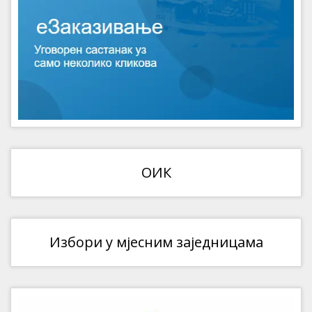
ОИК
Избори у мјесним заједницама