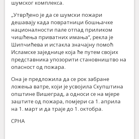
шумског комплекса.
„Утврђено је да се шумски пожари
дешавају када повратници бошњачке
националности пале отпад приликом
чишћења приватних имања“, рекла је
Шипчићева и истакла значајну помоћ
Исламске заједнице која ће путем својих
представника упозорити становништво на
опасност од пожара.
Она је предложила да се рок забране
ложења ватре, који је усвојила Скупштина
општине Вишеград, а односи се на мјере
заштите од пожара, помјери са 1. априла
на 1. март и да траје до 1. октобра.
СРНА