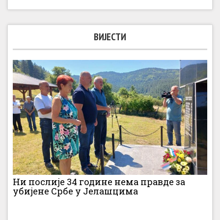
ВИЈЕСТИ
Ни послије 34 године нема правде за
убијене Србе у Јелашцима