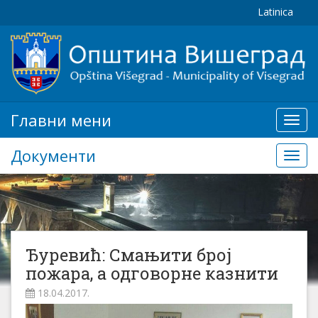
Latinica
Главни мени
Глав
мени
Документи
Доку
Ђуревић: Смањити број
пожара, а одговорне казнити
18.04.2017.