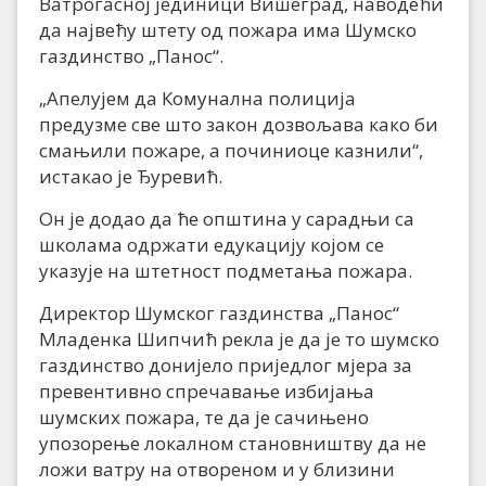
Ватрогасној јединици Вишеград, наводећи
да највећу штету од пожара има Шумско
газдинство „Панос“.
„Апелујем да Комунална полиција
предузме све што закон дозвољава како би
смањили пожаре, а починиоце казнили“,
истакао је Ђуревић.
Он је додао да ће општина у сарадњи са
школама одржати едукацију којом се
указује на штетност подметања пожара.
Директор Шумског газдинства „Панос“
Младенка Шипчић рекла је да је то шумско
газдинство донијело приједлог мјера за
превентивно спречавање избијања
шумских пожара, те да је сачињено
упозорење локалном становништву да не
ложи ватру на отвореном и у близини