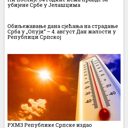
убијене Србе у Јелашцима
Обиљежавање дана сјећања на страдање
Срба у „Олуји“ – 4. август Дан жалости у
Републици Српској
РХМЗ Републике Српске издао