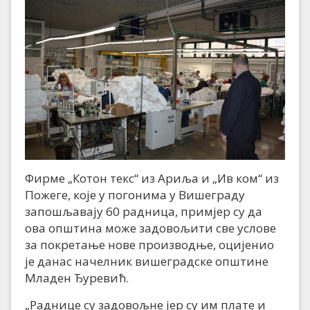
Фирме „Котон текс“ из Ариља и „Ив ком“ из
Пожеге, које у погонима у Вишеграду
запошљавају 60 радница, примјер су да
ова општина може задовољити све услове
за покретање нове производње, оцијенио
је данас начелник вишеградске општине
Младен Ђуревић.
„Раднице су задовољне јер су им плате и