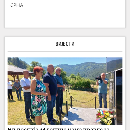
СРНА
ВИЈЕСТИ
Ни послије 34 године нема правде за