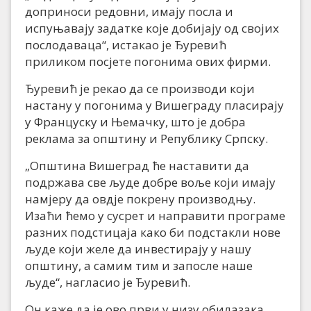
доприноси редовни, имају посла и
испуњавају задатке које добијају од својих
послодаваца“, истакао је Ђуревић
приликом посјете погонима ових фирми.
Ђуревић је рекао да се производи који
настану у погонима у Вишеграду пласирају
у Француску и Њемачку, што је добра
реклама за општину и Републику Српску.
„Општина Вишеград ће наставити да
подржава све људе добре воље који имају
намјеру да овдје покрену производњу.
Изаћи ћемо у сусрет и направити програме
разних подстицаја како би подстакли нове
људе који желе да инвестирају у нашу
општину, а самим тим и запосле наше
људе“, нагласио је Ђуревић.
Он каже да је ово први у низу обилазака