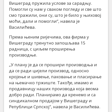
Вишеград пружила услове за сарадњу.
Помогли су нам у сваком погледу и све што
смо тражили, они су, што је било у њиховој
моћи, дали и помогли“, навела је
Василићева.
Према њеним ријечима, ова фирма у
Вишеграду тренутно запошљава 15
радница, с циљем проширења
производње.
„У плану је да се прошири производња и
да се ради цијели производ, односно
кројење и шивење, паковање и пласирање
на њемачко тржиште. Такође, имамо и
продавницу наших производа која веома
добро ради. Планирамо да кренемо и са
синдикалном продајом у Вишеграду и
Републици Српској“, навела је Василићева.