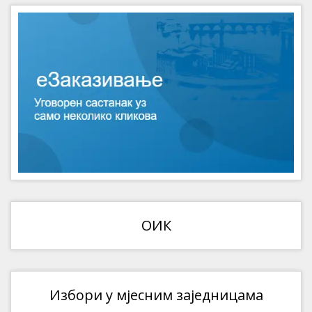
ОИК
Избори у мјесним заједницама