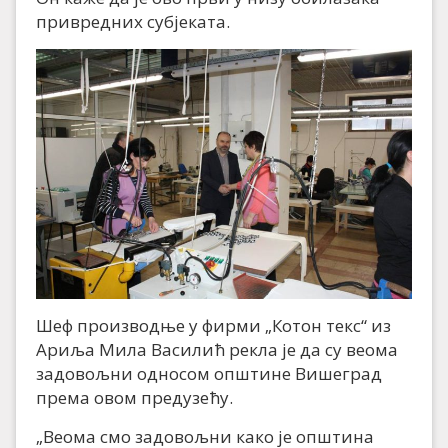
привредних субјеката.
Шеф производње у фирми „Котон текс“ из
Ариља Мила Василић рекла је да су веома
задовољни односом општине Вишеград
према овом предузећу.
„Веома смо задовољни како је општина