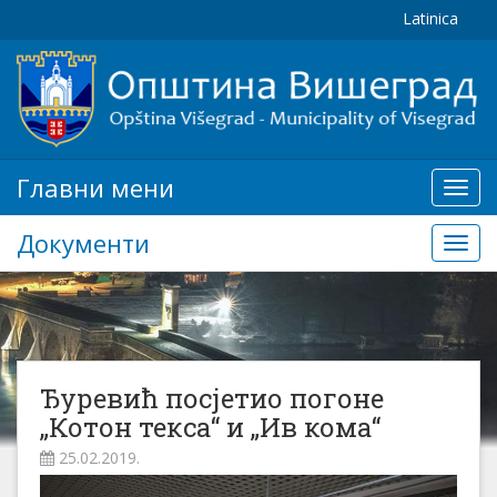
Latinica
Главни мени
Глав
мени
Документи
Доку
Ђуревић посјетио погоне
„Котон текса“ и „Ив кома“
25.02.2019.