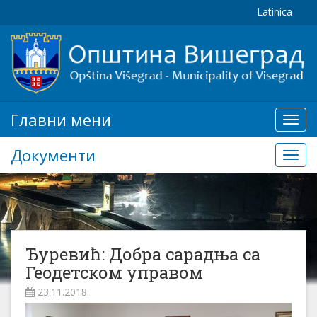
Latinica
Главни мени
Глав
мени
Документи
Доку
Ђуревић: Добра сарадња са
Геодетском управом
23.11.2018.