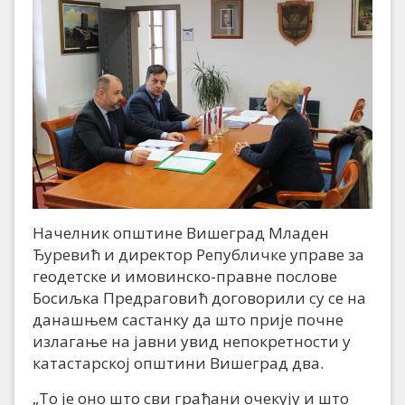
Начелник општине Вишеград Младен
Ђуревић и директор Републичке управе за
геодетске и имовинско-правне послове
Босиљка Предраговић договорили су се на
данашњем састанку да што прије почне
излагање на јавни увид непокретности у
катастарској општини Вишеград два.
„То је оно што сви грађани очекују и што