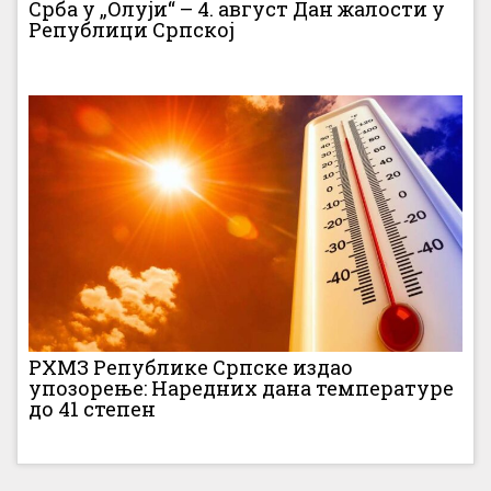
Срба у „Олуји“ – 4. август Дан жалости у
Републици Српској
РХМЗ Републике Српске издао
упозорење: Наредних дана температуре
до 41 степен