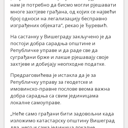
нам је потребно да бисмо могли рјешавати
многе захтјеве грађана, од којих се највећи
број односи на легализацију бесправно
изграђених објеката“, рекао је Ђуревић.
На састанку у Вишеграду закључено је да
постоји добра сарадња општине и
Републичке управе и да раде све да
суграђани брже и лакше рјешавају своје
захтјеве и добијају неопходне податке.
Предраговићева је истакла да је за
Републичку управу за геодетске и
имовинско-правне послове веома важна
добра сарадња са свим јединицама
локалне самоуправе.
„Неће само грађани бити задовољни када
изложимо катастарску општину Вишеград
два, него и сама јединица локалне