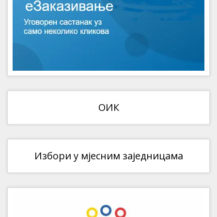
ОИК
Избори у мјесним заједницама