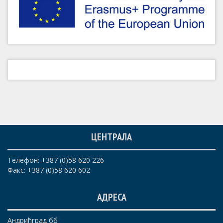
ЦЕНТРАЛА
Телефон: +387 (0)58 620 226
Факс: +387 (0)58 620 602
АДРЕСА
Андрићград бб