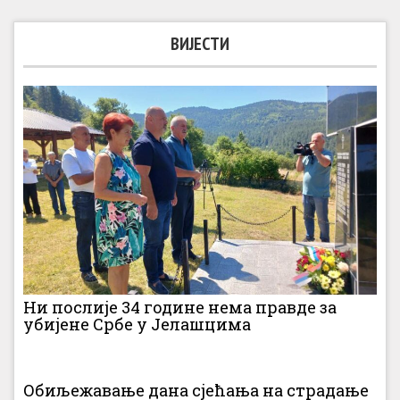
ВИЈЕСТИ
Ни послије 34 године нема правде за
убијене Србе у Јелашцима
Обиљежавање дана сјећања на страдање