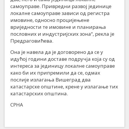
самоуправе. Привредни развој јединице
локалне самоуправе зависи од регистра
имовине, односно процијењене
вриједности те имовине и планирања
пословних и индустријских зона“, рекла је
Предраговићева.
Она је навела да је договорено да се у
идућој години доставе подручја која су од
интереса за јединицу локалне самоуправе
како би их припремили да се, одмах
послије излагања Вишеград два
катастарске општине, крене у излагање тих
катастарских општина.
СРНА