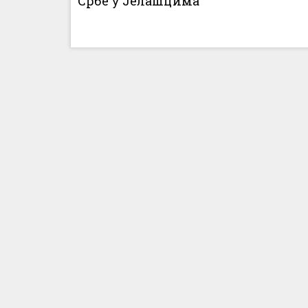
Србе у Јелашцима