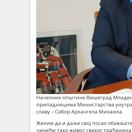
Начелник општине Вишеград Младен 
припадницима Министарства унутра
славу – Сабор Архангела Михаила.
Желим да и даље свој посао обављате
чинећи тако живот сваког грађанина 