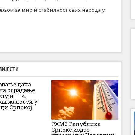
жељом за мир и стабилност свих народа у
ВИЈЕСТИ
вање дана
 на страдање
луји“ – 4.
Дан жалости у
ци Српској
РХМЗ Републике
Српске издао