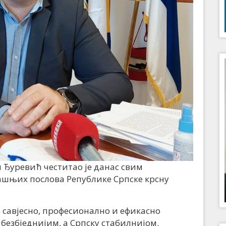
Ђуревић честитао је данас свим
шњих послова Републике Српске крсну
 савјесно, професионално и ефикасно
безбједнијим, а Српску стабилнијом.