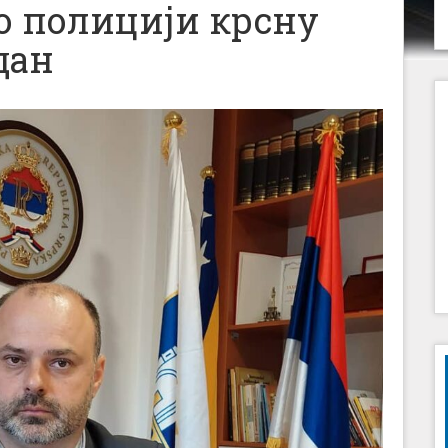
о полицији крсну
дан