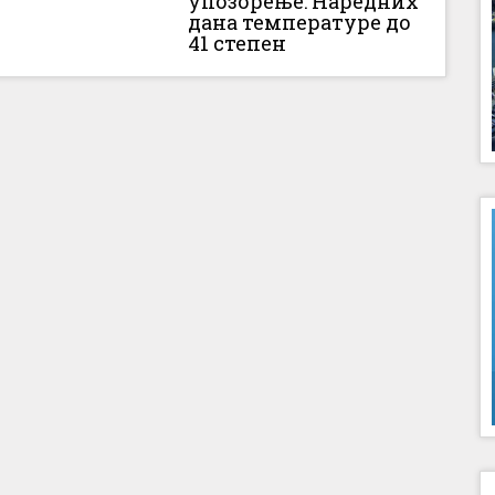
упозорење: Наредних
дана температуре до
41 степен