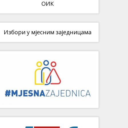
ОИК
Избори у мјесним заједницама