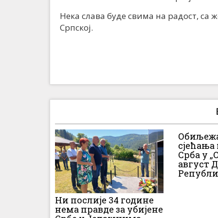
Нека слава буде свима на радост, са 
Српској.
Обиљежа
сјећања
Срба у „О
август 
Републи
Ни послије 34 године
нема правде за убијене