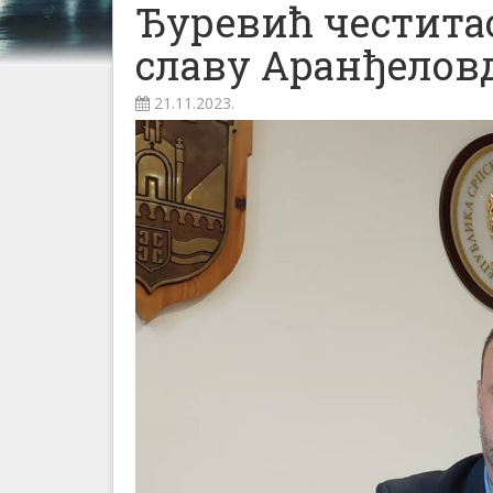
Ђуревић честита
славу Аранђелов
21.11.2023.