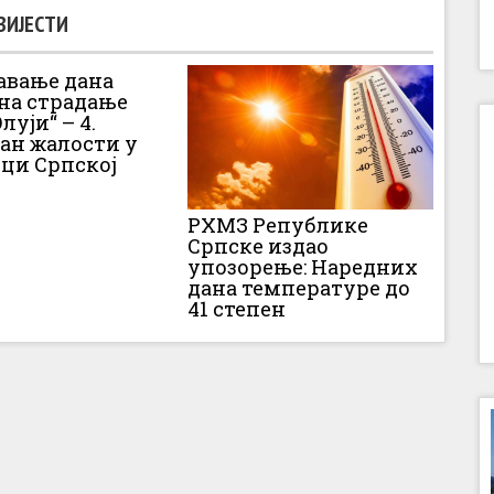
ВИЈЕСТИ
вање дана
 на страдање
луји“ – 4.
Дан жалости у
ци Српској
РХМЗ Републике
Српске издао
упозорење: Наредних
дана температуре до
41 степен