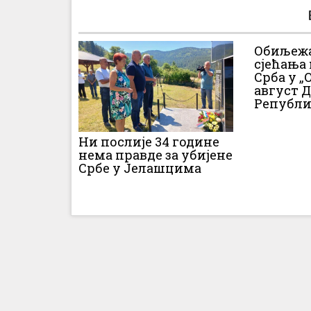
Обиљежа
сјећања
Срба у „О
август 
Републи
Ни послије 34 године
нема правде за убијене
Србе у Јелашцима