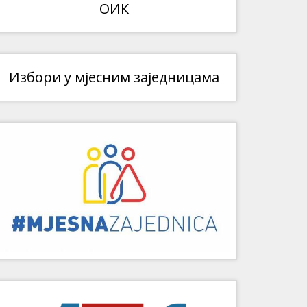
ОИК
Избори у мјесним заједницама