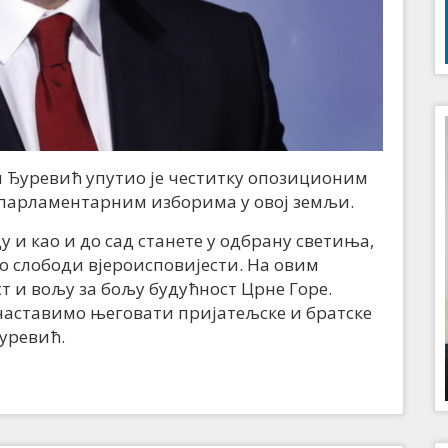
Ђуревић упутио је честитку опозиционим
а парламентарним изборима у овој земљи.
 и као и до сад станете у одбрану светиња,
о слободи вјероисповијести. На овим
т и вољу за бољу будућност Црне Горе.
 наставимо његовати пријатељске и братске
Ђуревић.