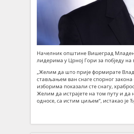
Начелник општине Вишеград Младен 
лидерима у Црној Гори за побједу н
„Желим да што прије формирате Владу
стављањем ван снаге спорног закона 
изборима показали сте снагу, храброс
Желим да истрајете на том путу и да
односе, са истим циљем“, истакао је 