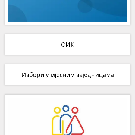
ОИК
Избори у мјесним заједницама