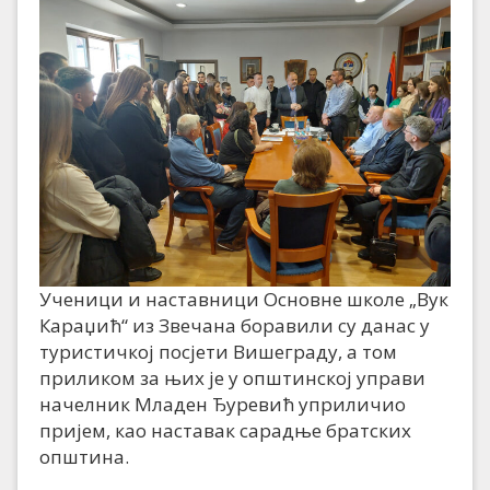
Ученици и наставници Основне школе „Вук
Караџић“ из Звечана боравили су данас у
туристичкој посјети Вишеграду, а том
приликом за њих је у општинској управи
начелник Младен Ђуревић уприличио
пријем, као наставак сарадње братских
општина.