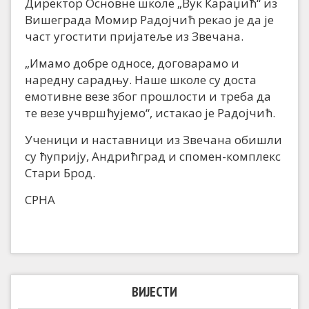
Директор Основне школе „Вук Караџић“ из
Вишеграда Момир Радојчић рекао је да је
част угостити пријатеље из Звечана.
„Имамо добре односе, договарамо и
наредну сарадњу. Наше школе су доста
емотивне везе због прошлости и треба да
те везе учвршћујемо“, истакао је Радојчић.
Ученици и наставници из Звечана обишли
су ћуприју, Андрићград и спомен-комплекс
Стари Брод.
СРНА
ВИЈЕСТИ