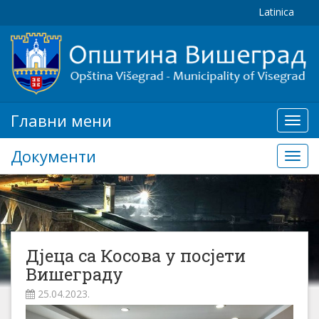
Latinica
Главни мени
Глав
мени
Документи
Доку
Дјеца са Косова у посјети
Вишеграду
25.04.2023.