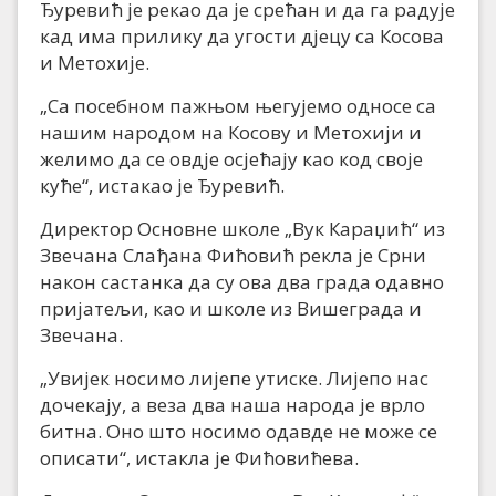
Ђуревић је рекао да је срећан и да га радује
кад има прилику да угости дјецу са Косова
и Метохије.
„Са посебном пажњом његујемо односе са
нашим народом на Косову и Метохији и
желимо да се овдје осјећају као код своје
куће“, истакао је Ђуревић.
Директор Основне школе „Вук Караџић“ из
Звечана Слађана Фићовић рекла је Срни
након састанка да су ова два града одавно
пријатељи, као и школе из Вишеграда и
Звечана.
„Увијек носимо лијепе утиске. Лијепо нас
дочекају, а веза два наша народа је врло
битна. Оно што носимо одавде не може се
описати“, истакла је Фићовићева.