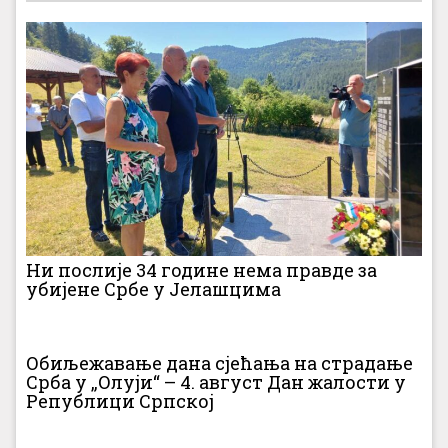
Ни послије 34 године нема правде за
убијене Србе у Јелашцима
Обиљежавање дана сјећања на страдање
Срба у „Олуји“ – 4. август Дан жалости у
Републици Српској