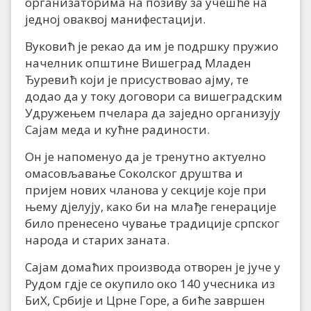
организаторима на позиву за учешће на
једној оваквој манифестацији.
Вуковић је рекао да им је подршку пружио
начелник општине Вишеград Младен
Ђуревић који је присуствовао ајму, те
додао да у току договори са вишеградским
Удружењем пчелара да заједно организују
Сајам меда и кућне радиности.
Он је напоменуо да је тренутно актуелно
омасовљавање Соколског друштва и
пријем нових чланова у секције које при
њему дјелују, како би на млађе генерације
било пренесено чување традиције српског
народа и старих заната.
Сајам домаћих производа отворен је јуче у
Рудом гдје се окупило око 140 учесника из
БиХ, Србије и Црне Горе, а биће завршен