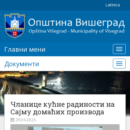
Latinica
Главни мени
Глав
мени
Документи
Доку
Чланице кућне радиности на
Сајму домаћих производа
29.04.2023.