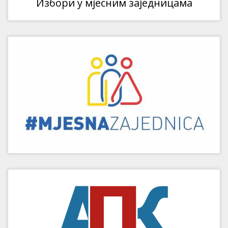
Избори у мјесним заједницама