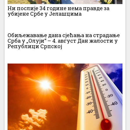
Ни послије 34 године нема правде за
убијене Србе у Јелашцима
Обиљежавање дана сјећања на страдање
Срба у „Олуји“ – 4. август Дан жалости у
Републици Српској