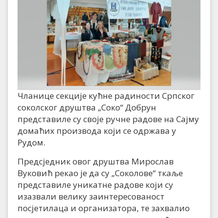
Чланице секције кућне радиности Српског
соколског друштва „Соко“ Добрун
представиле су своје ручне радове на Сајму
домаћих производа који се одржава у
Рудом.
Предсједник овог друштва Мирослав
Вуковић рекао је да су „Соколове“ ткаље
представиле уникатне радове који су
изазвали велику заинтересованост
посјетилаца и организатора, те захвалио