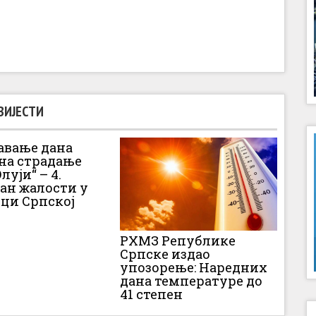
ВИЈЕСТИ
вање дана
 на страдање
луји“ – 4.
Дан жалости у
ци Српској
РХМЗ Републике
Српске издао
упозорење: Наредних
дана температуре до
41 степен