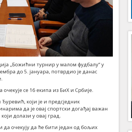
ја „Божићни турнир у малом фудбалу“ у
мбра до 5. јануара, потврдио је данас
.
 очекује се 16 екипа из БиХ и Србије.
уревић, који је и предсједник
инарима да је овај спортски догађај важан
 који долази у овај град.
 и да очекују да ће бити један од бољих