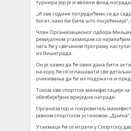
турнира јер је и велики фонд награда
„И ове године потрудићемо се да сад
богат, како би била што посјећенија“,
Члан Организационог одбора Миљан Б
ревијалном утакмицом са најмлађим
чега ће у свечаном програму наступ
из Вишеграда.
Он је навео да ће ових дана бити ак
на којој ће се оглашавати све детаљни
очекивања да ће их подржати и пред
Током ове спортске манифестације за
обезбијеђене вриједне награде.
Организатор и покровитељ манифест
Јавном спортском установом „Дрина“.
Утакмице ће се играти у Спортској д