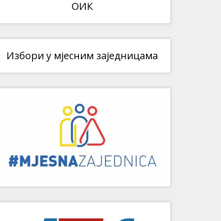
ОИК
Избори у мјесним заједницама