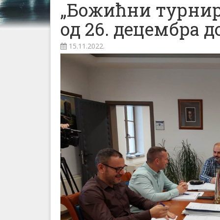
„Божићни турнир
од 26. децембра до
15.11.2022.