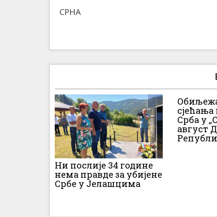
СРНА
Обиљежа
сјећања
Срба у „О
август 
Републи
Ни послије 34 године
нема правде за убијене
Србе у Јелашцима