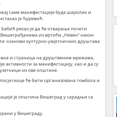
.
ржај саме манифестације буде шаролик и
 истакао је Ђуревић.
абић рекао је да ће отварање почети
 Вишеграђанима из вртића „Невен“ након
ити чланови културно-умјетничких друштава
тивна и страница на друштвеним мрежама,
је активности за манифестацију, као и да су
узетници из ове општине.
 посјетиоце ће бити организована томбола и
ације је општина Вишеград у сарадњи са
ворани у Вишеграду.