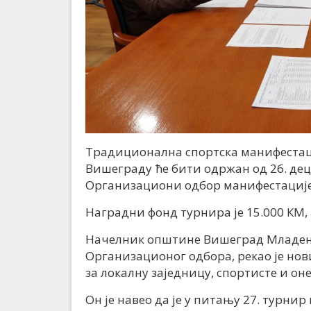
Традиционална спортска манифестаци
Вишеграду ће бити одржан од 26. деце
Организациони одбор манифестације
Наградни фонд турнира је 15.000 КМ, а
Начелник општине Вишеград Младен Ђ
Организационог одбора, рекао је нов
за локалну заједницу, спортисте и оне
Он је навео да је у питању 27. турнир