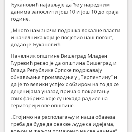
Ђукановић најављује да ће у наредним
данима запослити још 10 и још 10 до краја
године.
„Много нам значи подршка локалне власти
и начелника који је посјетио наш погон“,
додао је Ђукановић.
Начелник општине Вишеград Младен
Ђуревић рекао је да општина Вишеград и
Влада Републике Српске подржавају
обнављање производње у „Терпентину“ и
да је то велики успјех с обзиром на то да се
деценијама уназад прича о покретању
свих фабрика које су некада радиле на
територији ове општине.
„Стојимо на располагању и наша обавеза
треба да буде да овакве људе са идејама,
вољом и жељом помажемо на све начине“,