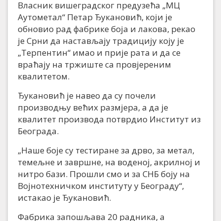
Власник вишеградског предузећа „МЦ
Аутометал“ Петар Ђукановић, који је
обновио рад фабрике боја и лакова, рекао
је Срни да настављају традицију коју је
„Терпентин“ имао и прије рата и да се
враћају на тржиште са провјереним
квалитетом.
Ђукановић је навео да су почели
производњу већих размјера, а да је
квалитет производа потврдио Институт из
Београда.
„Наше боје су тестиране за дрво, за метал,
темељне и завршне, на воденој, акрилној и
нитро бази. Прошли смо и за СНБ боју на
Војнотехничком институту у Београду“,
истакао је Ђукановић.
Фабрика запошљава 20 радника, а