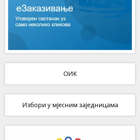
ОИК
Избори у мјесним заједницама