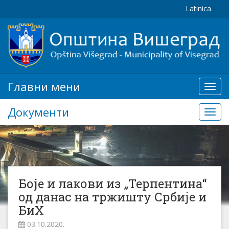
Latinica
Главни мени
Глав
мени
Документи
Доку
Боје и лакови из „Терпентина“
од данас на тржишту Србије и
БиХ
03.10.2020.