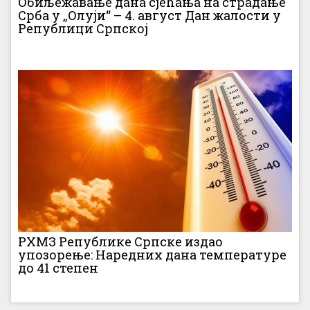
Обиљежавање дана сјећања на страдање
Срба у „Олуји“ – 4. август Дан жалости у
Републици Српској
РХМЗ Републике Српске издао
упозорење: Наредних дана температуре
до 41 степен