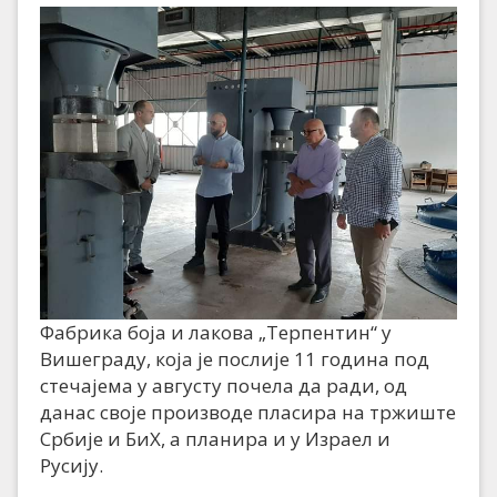
Фабрика боја и лакова „Терпентин“ у
Вишеграду, која је послије 11 година под
стечајема у августу почела да ради, од
данас своје производе пласира на тржиште
Србије и БиХ, а планира и у Израел и
Русију.