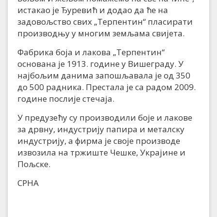
истакао је Ђуревић и додао да ће на
задовољство свих „Терпентин“ пласирати
производњу у многим земљама свијета.
Фабрика боја и лакова „Терпентин“
основана је 1913. године у Вишеграду. У
најбољим данима запошљавала је од 350
до 500 радника. Престала је са радом 2009.
године послије стечаја.
У предузећу су производили боје и лакове
за дрвну, индустрију папира и металску
индустрију, а фирма је своје производе
извозила на тржиште Чешке, Украјине и
Пољске.
СРНА