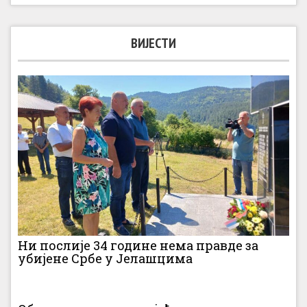
ВИЈЕСТИ
Ни послије 34 године нема правде за
убијене Србе у Јелашцима