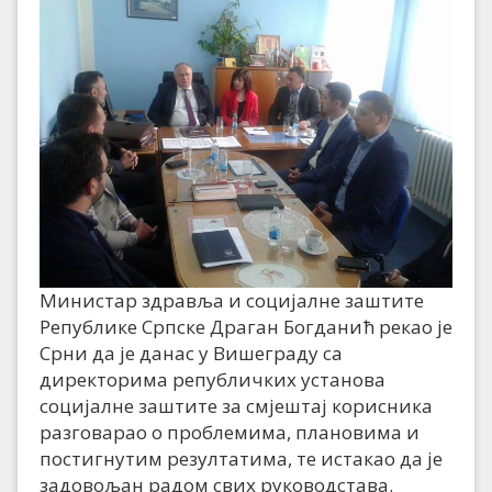
Министар здравља и социјалне заштите
Републике Српске Драган Богданић рекао је
Срни да је данас у Вишеграду са
директорима републичких установа
социјалне заштите за смјештај корисника
разговарао о проблемима, плановима и
постигнутим резултатима, те истакао да је
задовољан радом свих руководстава.