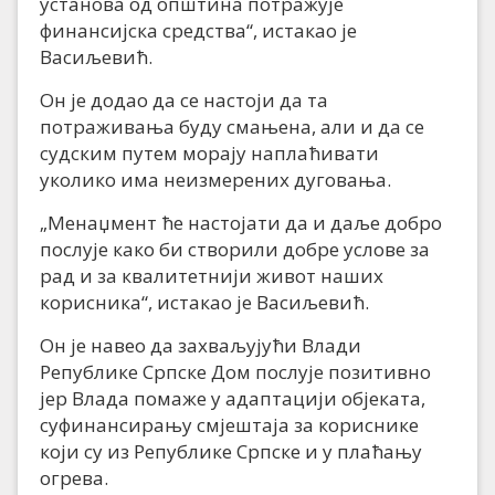
установа од општина потражује
финансијска средства“, истакао је
Васиљевић.
Он је додао да се настоји да та
потраживања буду смањена, али и да се
судским путем морају наплаћивати
уколико има неизмерених дуговања.
„Менаџмент ће настојати да и даље добро
послује како би створили добре услове за
рад и за квалитетнији живот наших
корисника“, истакао је Васиљевић.
Он је навео да захваљујући Влади
Републике Српске Дом послује позитивно
јер Влада помаже у адаптацији објеката,
суфинансирању смјештаја за кориснике
који су из Републике Српске и у плаћању
огрева.