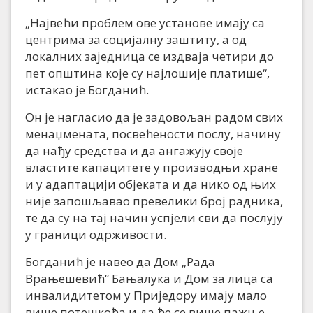
„Највећи проблем ове установе имају са
центрима за социјалну заштиту, а од
локалних заједница се издваја четири до
пет општина које су најлошије платише“,
истакао је Богданић.
Он је нагласио да је задовољан радом свих
менаџмената, посвећености послу, начину
да нађу средства и да ангажују своје
властите капацитете у производњи хране
и у адаптацији објеката и да нико од њих
није запошљавао превелики број радника,
те да су на тај начин успјели сви да послују
у граници одрживости.
Богданић је навео да Дом „Рада
Врањешевић“ Бањалука и Дом за лица са
инвалидитетом у Приједору имају мало
више потешкоћа и да ће се више пажње