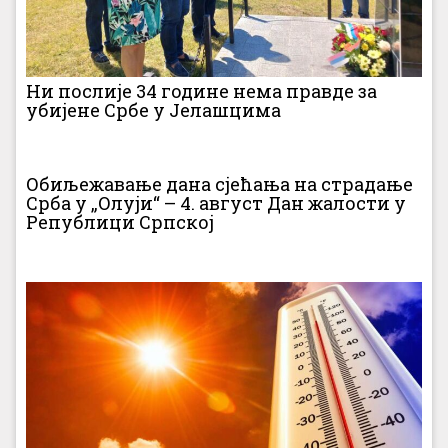
Ни послије 34 године нема правде за
убијене Србе у Јелашцима
Обиљежавање дана сјећања на страдање
Срба у „Олуји“ – 4. август Дан жалости у
Републици Српској