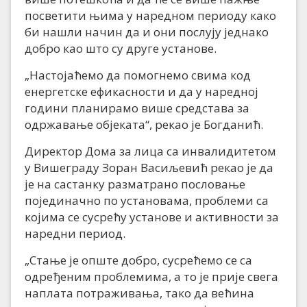
посветити њима у наредном периоду како
би нашли начин да и они послују једнако
добро као што су друге установе.
„Настојаћемо да помогнемо свима код
енергетске ефикасности и да у наредној
години планирамо више средстава за
одржавање објеката“, рекао је Богданић.
Директор Дома за лица са инвалидитетом
у Вишеграду Зоран Васиљевић рекао је да
је на састанку разматрано пословање
појединачно по установама, проблеми са
којима се сусрећу установе и активности за
наредни период.
„Стање је опште добро, сусрећемо се са
одређеним проблемима, а то је прије свега
наплата потраживања, тако да већина