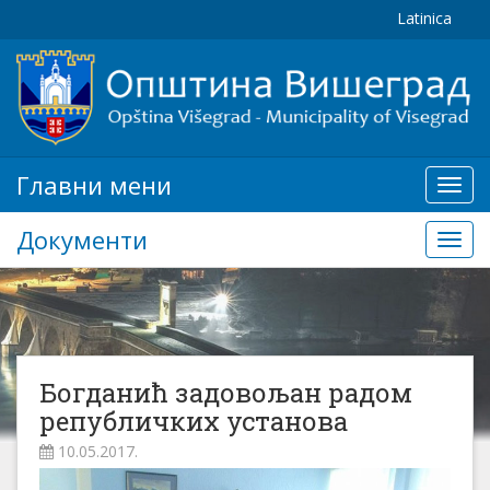
Latinica
Главни мени
Глав
мени
Документи
Доку
Богданић задовољан радом
републичких установа
10.05.2017.