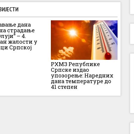
ВИЈЕСТИ
вање дана
 на страдање
луји“ – 4.
Дан жалости у
ци Српској
РХМЗ Републике
Српске издао
упозорење: Наредних
дана температуре до
41 степен