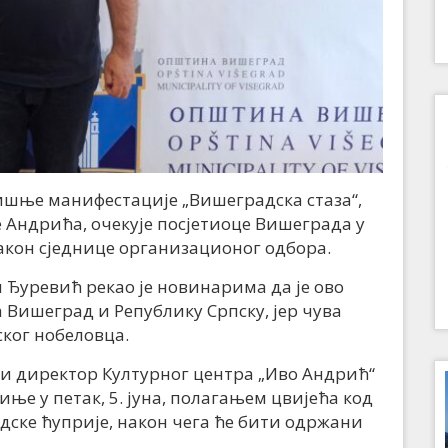
ишње манифестације „Вишеградска стаза“,
е Андрића, очекује посјетиоце Вишеграда у
е након сједнице организационог одбора.
уревић рекао је новинарима да је ово
 Вишеград и Републику Српску, јер чува
ског нобеловца.
и директор Културног центра „Иво Андрић“
иње у петак, 5. јуна, полагањем цвијећа код
ске ћуприје, након чега ће бити одржани