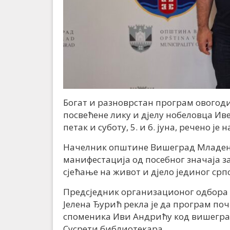
Богат и разноврстан програм овогод
посвећене лику и д‌јелу нобеловца Ив
петак и суботу, 5. и 6. јуна, речено ј
Начелник општине Вишеград Младен Ђ
манифестација од посебног значаја за
сјећање на живот и д‌јело јединог срп
Предсједник организационог одбора 
Јелена Ђурић рекла је да програм поч
споменика Иви Андрићу код вишеград
Сусрети библиотекара.