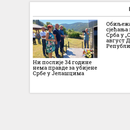
Обиљежа
сјећања
Срба у „О
август 
Републи
Ни послије 34 године
нема правде за убијене
Србе у Јелашцима