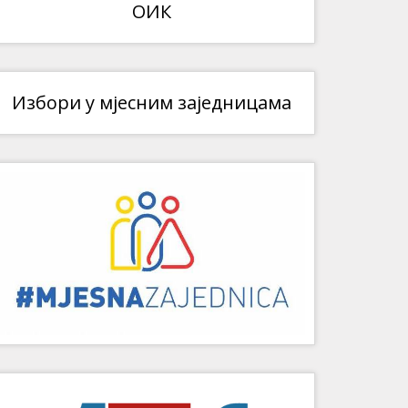
ОИК
Избори у мјесним заједницама