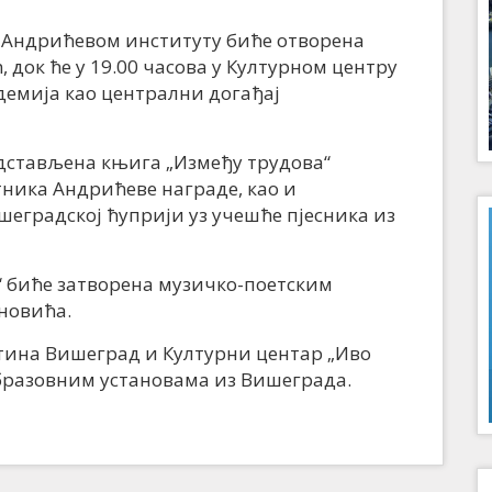
 Андрићевом институту биће отворена
 док ће у 19.00 часова у Културном центру
емија као централни догађај
дстављена књига „Између трудова“
ника Андрићеве награде, као и
еградској ћуприји уз учешће пјесника из
“ биће затворена музичко-поетским
новића.
тина Вишеград и Културни центар „Иво
бразовним установама из Вишеграда.