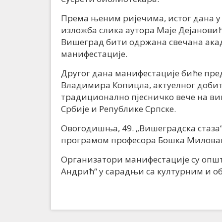
Према њеним ријечима, истог дана у
изложба слика аутора Маје Дејановић,
Вишеград бити одржана свечана акад
манифестације.
Другог дана манифестације биће пре
Владимира Копицла, актуелног добит
традиционално пјесничко вече на виш
Србије и Републике Српске.
Овогодишња, 49. „Вишеградска стаза
програмом професора Бошка Милова
Организатори манифестације су опш
Андрић“ у сарадњи са културним и о