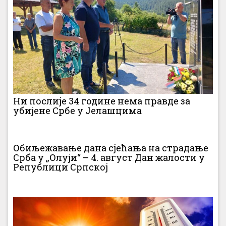
Ни послије 34 године нема правде за
убијене Србе у Јелашцима
Обиљежавање дана сјећања на страдање
Срба у „Олуји“ – 4. август Дан жалости у
Републици Српској