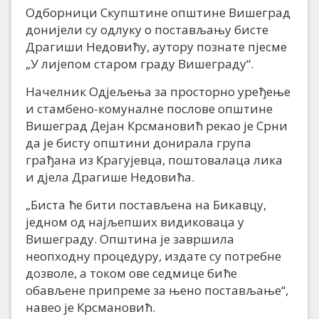
Одборници Скупштине општине Вишеград
донијели су одлуку о постављању бисте
Драгиши Недовићу, аутору познате пјесме
„У лијепом старом граду Вишеграду“.
Начелник Од‌јељења за просторно уређење
и стамбено-комуналне послове општине
Вишеград Дејан Крсмановић рекао је Срни
да је бисту општини донирала група
грађана из Крагујевца, поштовалаца лика
и д‌јела Драгише Недовића.
„Биста ће бити постављена на Бикавцу,
једном од најљепших видиковаца у
Вишеграду. Општина је завршила
неопходну процедуру, издате су потребне
дозволе, а током ове седмице биће
обављене припреме за њено постављање“,
навео је Крсмановић.