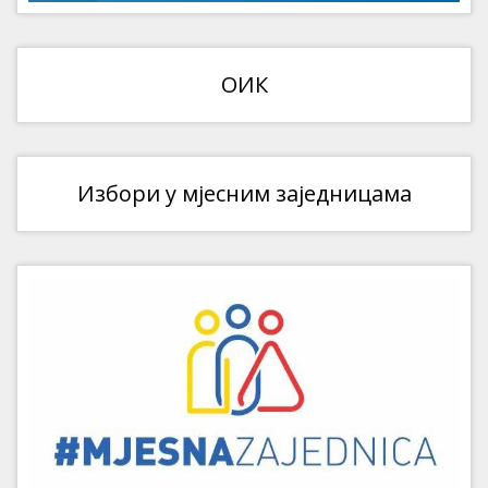
ОИК
Избори у мјесним заједницама