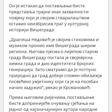
Он је истакао да постављање бисте
представља трајни знак захвалности
човјеку који је својим стваралаштвом
оставио неизбрисив траг у културној
историји Вишеграда.
„Драгиша Недовић је својим стиховима и
музиком пронио име Вишеграда широм
региона. Његова пјесма о лијепом старом
граду Вишеграду постала је својеврсна
химна града и дио идентитета бројних
генерација. Зато сматрамо да је потпуно
природно да град добије спомен-обиљежје
посвећено умјетнику који га је на посебан
начин задужио“, рекао је Крсмановић.
Према његовим ријечима, постављање
бисте допринијеће очувању сјећања на
једног од најзначајнијих аутора народне