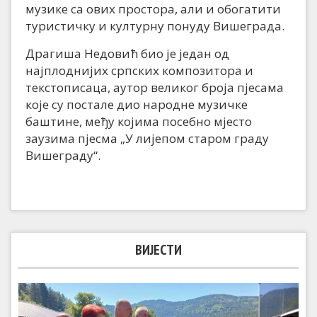
музике са ових простора, али и обогатити
туристичку и културну понуду Вишеграда.
Драгиша Недовић био је један од
најплоднијих српских композитора и
текстописаца, аутор великог броја пјесама
које су постале дио народне музичке
баштине, међу којима посебно мјесто
заузима пјесма „У лијепом старом граду
Вишеграду“.
ВИЈЕСТИ