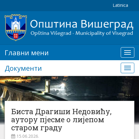
Latinica
Главни мени
Глав
мени
Документи
Доку
Биста Драгиши Недовићу,
аутору пјесме о лијепом
старом граду
15.06.2026.