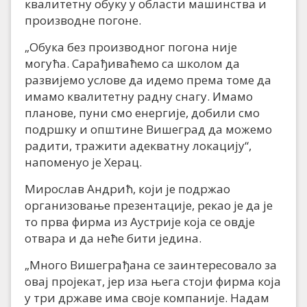
квалитетну обуку у области машинства и
производне погоне.
„Обука без производног погона није
могућа. Сарађиваћемо са школом да
развијемо услове да идемо према томе да
имамо квалитетну радну снагу. Имамо
планове, пуни смо енергије, добили смо
подршку и општине Вишеград да можемо
радити, тражити адекватну локацију“,
напоменуо је Херац.
Мирослав Андрић, који је подржао
организовање презентације, рекао је да је
то прва фирма из Аустрије која се овдје
отвара и да неће бити једина.
„Много Вишеграђана се заинтересовало за
овај пројекат, јер иза њега стоји фирма која
у три државе има своје компаније. Надам