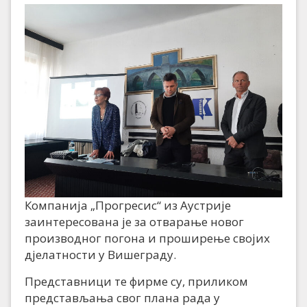
Компанија „Прогресис“ из Аустрије
заинтересована је за отварање новог
производног погона и проширење својих
дјелатности у Вишеграду.
Представници те фирме су, приликом
представљања свог плана рада у