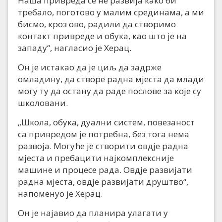
Наша привреда се не развија како би
требало, поготово у малим срединама, а ми
бисмо, кроз ово, радили да створимо
контакт привреде и обука, као што је на
западу“, нагласио је Херац.
Он је истакао да је циљ да задрже
омладину, да створе радна мјеста да млади
могу ту да остану да раде послове за које су
школовани.
„Школа, обука, дуални систем, повезаност
са привредом је потребна, без тога нема
развоја. Могуће је створити овдје радна
мјеста и пребацити најкомплексније
машине и процесе рада. Овдје развијати
радна мјеста, овдје развијати друштво“,
напоменуо је Херац.
Он је најавио да планира улагати у