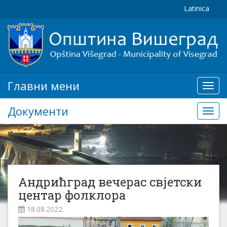
Latinica
Главни мени
Глав
мени
Документи
Доку
Андрићград вечерас свјетски
центар фолклора
18.08.2022.