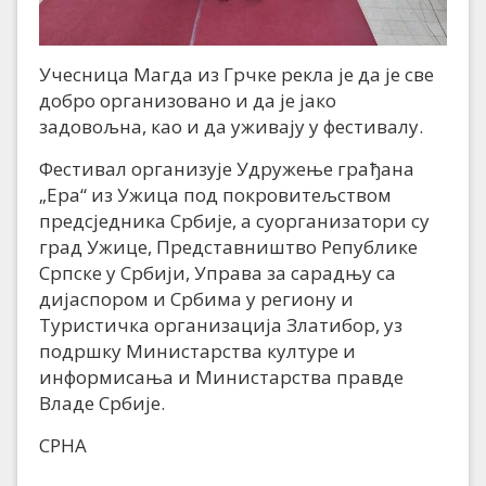
Учесница Магда из Грчке рекла је да је све
добро организовано и да је јако
задовољна, као и да уживају у фестивалу.
Фестивал организује Удружење грађана
„Ера“ из Ужица под покровитељством
предсједника Србије, а суорганизатори су
град Ужице, Представништво Републике
Српске у Србији, Управа за сарадњу са
дијаспором и Србима у региону и
Туристичка организација Златибор, уз
подршку Министарства културе и
информисања и Министарства правде
Владе Србије.
СРНА