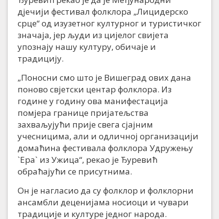
дјечији фестивал фолклора „Лицидерско
срце“ од изузетног културног и туристичког
значаја, јер људи из цијелог свијета
упознају нашу културу, обичаје и
традицију.
„Поносни смо што је Вишеград ових дана
поново свјетски центар фолклора. Из
године у годину ова манифестација
помјера границе пријатељства
захваљујући прије свега сјајним
учесницима, али и одличној организацији
домаћина фестивала фолклора Удружењу
`Ера` из Ужица“, рекао је Ђуревић
обраћајући се присутнима.
Он је нагласио да су фолклор и фолклорни
ансамбли деценијама носиоци и чувари
традиције и културе једног народа.