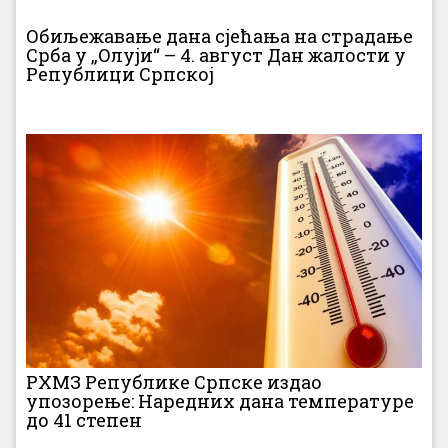
Обиљежавање дана сјећања на страдање
Срба у „Олуји“ – 4. август Дан жалости у
Републици Српској
РХМЗ Републике Српске издао
упозорење: Наредних дана температуре
до 41 степен