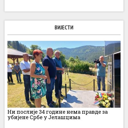
ВИЈЕСТИ
Ни послије 34 године нема правде за
убијене Србе у Јелашцима