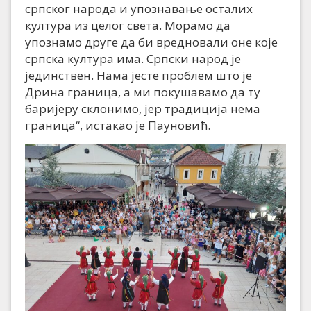
српског народа и упознавање осталих
култура из целог света. Морамо да
упознамо друге да би вредновали оне које
српска култура има. Српски народ је
јединствен. Нама јесте проблем што је
Дрина граница, а ми покушавамо да ту
баријеру склонимо, јер традиција нема
граница“, истакао је Пауновић.