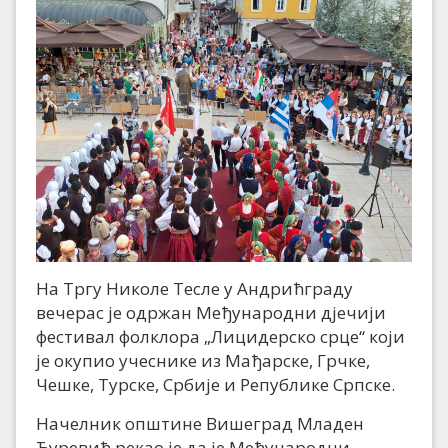
На Тргу Николе Тесле у Андрићграду
вечерас је одржан Међународни дјечији
фестивал фолклора „Лицидерско срце“ који
је окупио учеснике из Мађарске, Грчке,
Чешке, Турске, Србије и Републике Српске.
Начелник општине Вишеград Младен
Ђуревић рекао је да је Међународни