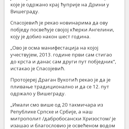
које је одржано крај ћуприје на Дрини у
Вишеграду.
Спасојевић је рекао новинарима да ову
побједу посвећује својој кћерки Ангелини,
коју је добио након шест година.
„Ово је осма манифестација на којој
учествујем, 2013. године први сам стигао
до крста и данас сам други пут побједник“,
истакао је Спасојевић.
Протојереј Драган Вукотић рекао је да је
пливање традиционално и да се 12. пут
одржало у Вишеграду.
„Имали смо више од 20 такмичара из
Републике Српске и Србије, а наш
митрополит /дабробосански Хризостом/ је
изашао и благословио је освећеном водом