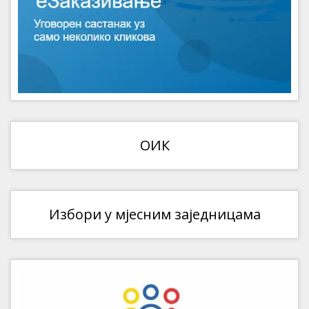
ОИК
Избори у мјесним заједницама