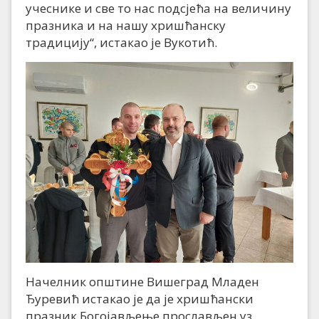
учеснике и све то нас подсјећа на величину
празника и на нашу хришћанску
традицију“, истакао је Вукотић.
Начелник општине Вишеград Младен
Ђуревић истакао је да је хришћански
празник Богојављење прослављен уз