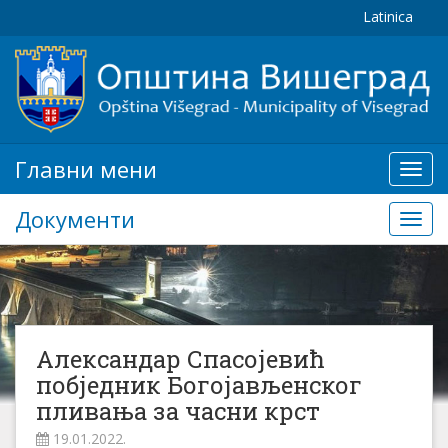
Latinica
Главни мени
Глав
мени
Документи
Доку
Александар Спасојевић
побједник Богојављенског
пливања за часни крст
19.01.2022.