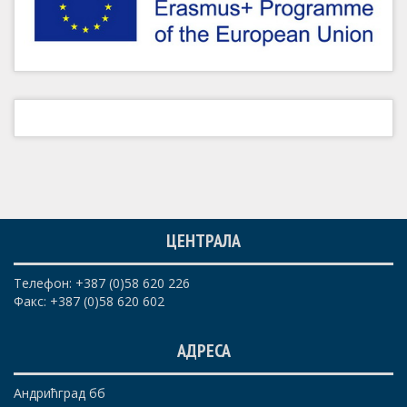
ЦЕНТРАЛА
Телефон: +387 (0)58 620 226
Факс: +387 (0)58 620 602
АДРЕСА
Андрићград бб