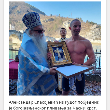
Александар Спасојевић из Рудог побједник
је богојављенског пливања за Часни крст,