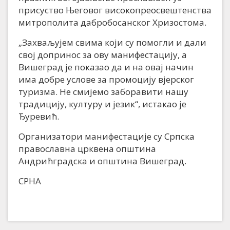
присуство Његовог високопреосвештенства
митрополита дабробосанског Хризостома.
„Захваљујем свима који су помогли и дали
свој допринос за ову манифестацију, а
Вишеград је показао да и на овај начин
има добре услове за промоцију вјерског
туризма. Не смијемо заборавити нашу
традицију, културу и језик“, истакао је
Ђуревић.
Организатори манифестације су Српска
православна црквена општина
Андрићградска и општина Вишеград.
СРНА