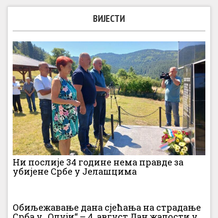
ВИЈЕСТИ
Ни послије 34 године нема правде за
убијене Србе у Јелашцима
Обиљежавање дана сјећања на страдање
Срба у „Олуји“ – 4. август Дан жалости у