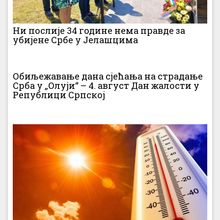
Ни послије 34 године нема правде за
убијене Србе у Јелашцима
Обиљежавање дана сјећања на страдање
Срба у „Олуји“ – 4. август Дан жалости у
Републици Српској