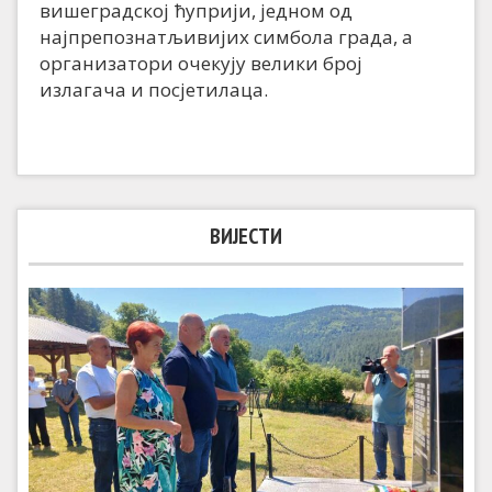
вишеградској ћуприји, једном од
најпрепознатљивијих симбола града, а
организатори очекују велики број
излагача и посјетилаца.
ВИЈЕСТИ