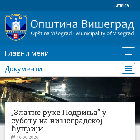
Latinica
Главни мени
Глав
мени
Документи
Доку
„Златне руке Подриња“ у
суботу на вишеградској
ћуприји
16.06.2026.