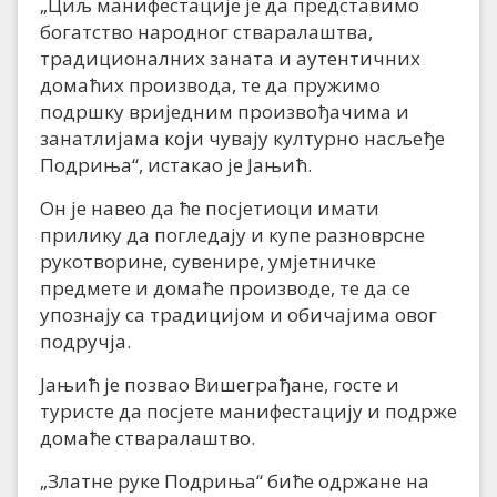
„Циљ манифестације је да представимо
богатство народног стваралаштва,
традиционалних заната и аутентичних
домаћих производа, те да пружимо
подршку вриједним произвођачима и
занатлијама који чувају културно насљеђе
Подриња“, истакао је Јањић.
Он је навео да ће посјетиоци имати
прилику да погледају и купе разноврсне
рукотворине, сувенире, умјетничке
предмете и домаће производе, те да се
упознају са традицијом и обичајима овог
подручја.
Јањић је позвао Вишеграђане, госте и
туристе да посјете манифестацију и подрже
домаће стваралаштво.
„Златне руке Подриња“ биће одржане на