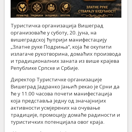
Туристичка организација Вишеград
организоваће у суботу, 20. јуна, на
вишеградској ћуприји манифестацију
„Златне руке Подриња“, која ће окупити
излагаче рукотворина, домаћих производа
и традиционалних заната из више крајева
Републике Српске и Србије.
Директор Туристичке организације
Вишеград Јадранко Јањић рекао је Срни да
ће у 11.00 часова почети манифестација
која представља једну од значајнијих
активности усмјерених на очување
традиције, промоцију домаће радиности и
туристичких потенцијала овог краја.