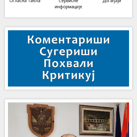
Огласна табла
Сервисне
Догађаји
информације