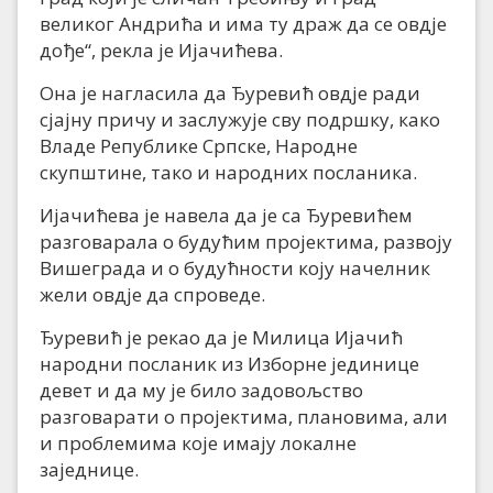
великог Андрића и има ту драж да се овдје
дође“, рекла је Ијачићева.
Она је нагласила да Ђуревић овдје ради
сјајну причу и заслужује сву подршку, како
Владе Републике Српске, Народне
скупштине, тако и народних посланика.
Ијачићева је навела да је са Ђуревићем
разговарала о будућим пројектима, развоју
Вишеграда и о будућности коју начелник
жели овдје да спроведе.
Ђуревић је рекао да је Милица Ијачић
народни посланик из Изборне јединице
девет и да му је било задовољство
разговарати о пројектима, плановима, али
и проблемима које имају локалне
заједнице.