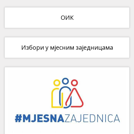
ОИК
Избори у мјесним заједницама