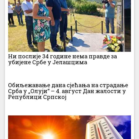
Ни послије 34 године нема правде за
убијене Србе у Јелашцима
Обиљежавање дана сјећања на страдање
Срба у „Олуји“ – 4. август Дан жалости у
Републици Српској