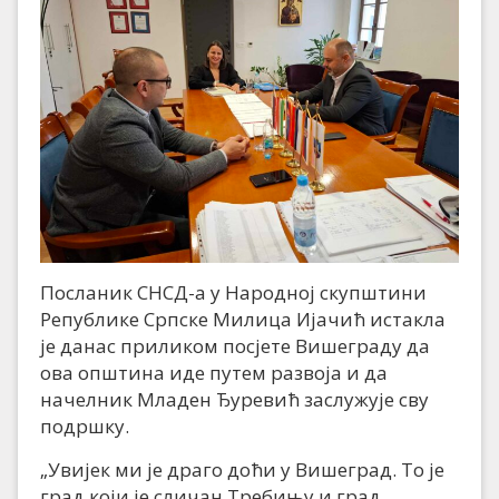
Посланик СНСД-а у Народној скупштини
Републике Српске Милица Ијачић истакла
је данас приликом посјете Вишеграду да
ова општина иде путем развоја и да
начелник Младен Ђуревић заслужује сву
подршку.
„Увијек ми је драго доћи у Вишеград. То је
град који је сличан Требињу и град