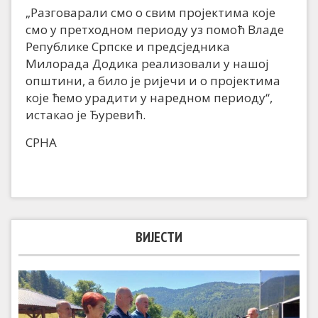
„Разговарали смо о свим пројектима које
смо у претходном периоду уз помоћ Владе
Републике Српске и предсједника
Милорада Додика реализовали у нашој
општини, а било је ријечи и о пројектима
које ћемо урадити у наредном периоду“,
истакао је Ђуревић.
СРНА
ВИЈЕСТИ