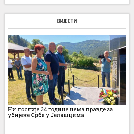
ВИЈЕСТИ
Ни послије 34 године нема правде за
убијене Србе у Јелашцима