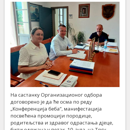
На састанку Организационог одбора
договорено је да ће осма по реду
„Конференција беба“, манифестација
посвећена промоцији породице,
родитељства и здравог одрастања дјеце,
бити одржана у петак, 10. јула, на Тргу