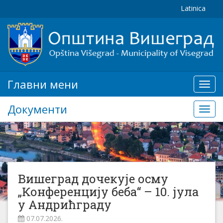
Latinica
Главни мени
Глав
мени
Документи
Доку
Вишеград дочекује осму
„Конференцију беба“ – 10. јула
у Андрићграду
07.07.2026.