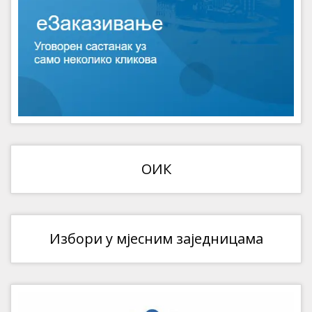
ОИК
Избори у мјесним заједницама