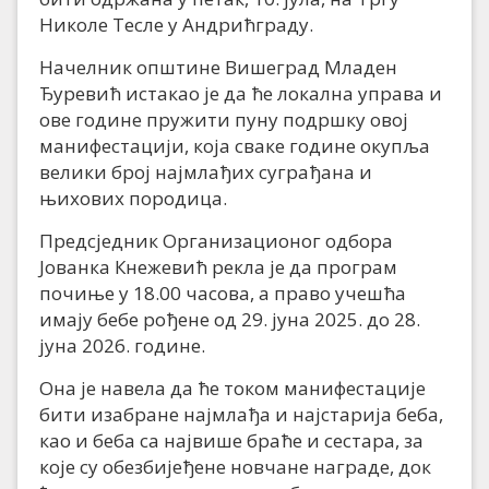
Николе Тесле у Андрићграду.
Начелник општине Вишеград Младен
Ђуревић истакао је да ће локална управа и
ове године пружити пуну подршку овој
манифестацији, која сваке године окупља
велики број најмлађих суграђана и
њихових породица.
Предсједник Организационог одбора
Јованка Кнежевић рекла је да програм
почиње у 18.00 часова, а право учешћа
имају бебе рођене од 29. јуна 2025. до 28.
јуна 2026. године.
Она је навела да ће током манифестације
бити изабране најмлађа и најстарија беба,
као и беба са највише браће и сестара, за
које су обезбијеђене новчане награде, док