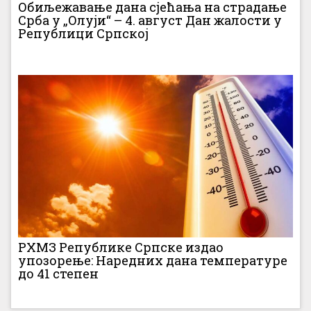
Обиљежавање дана сјећања на страдање
Срба у „Олуји“ – 4. август Дан жалости у
Републици Српској
РХМЗ Републике Српске издао
упозорење: Наредних дана температуре
до 41 степен